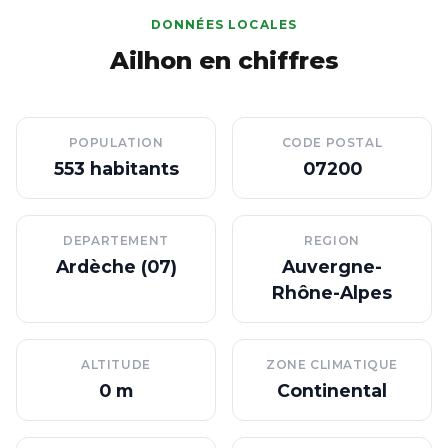
DONNÉES LOCALES
Ailhon en chiffres
POPULATION
CODE POSTAL
553 habitants
07200
DEPARTEMENT
REGION
Ardèche (07)
Auvergne-
Rhône-Alpes
ALTITUDE
ZONE CLIMATIQUE
0 m
Continental