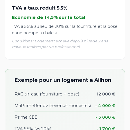
TVA a taux reduit 5,5%
Economie de 14,5% sur le total
TVA a 5,5% au lieu de 20% sur la fourniture et la pose
dune pompe a chaleur.
Conditions : Logement acheve depuis plus de 2 ans,
travaux realises par un professionnel
Exemple pour un logement a Ailhon
PAC air-eau (fourniture + pose)
12 000 €
MaPrimeRenov (revenus modestes)
- 4 000 €
Prime CEE
- 3 000 €
TVA 5,5% (vs 20%)
- 1 700 €