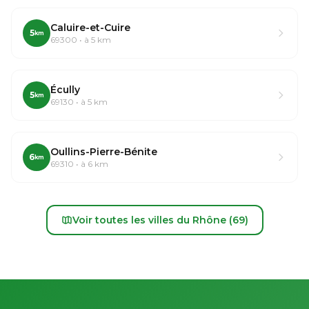
Caluire-et-Cuire
5
km
69300 • à 5 km
Écully
5
km
69130 • à 5 km
Oullins-Pierre-Bénite
6
km
69310 • à 6 km
Voir toutes les villes du Rhône (69)