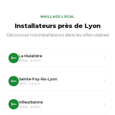
MAILLAGE LOCAL
Installateurs près de Lyon
Découvrez nos installateurs dans les villes voisines
La Mulatière
3
km
69350 • à 3 km
Sainte-Foy-lès-Lyon
4
km
69110 • à 4 km
Villeurbanne
5
km
69100 • à 5 km