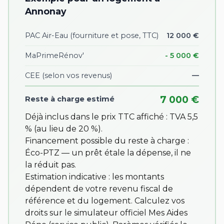
Annonay
PAC Air-Eau (fourniture et pose, TTC)
12 000 €
MaPrimeRénov'
- 5 000 €
CEE
(selon vos revenus)
—
7 000 €
Reste à charge estimé
Déjà inclus dans le prix TTC affiché : TVA 5,5
% (au lieu de 20 %).
Financement possible du reste à charge :
Éco-PTZ — un prêt étale la dépense, il ne
la réduit pas.
Estimation indicative : les montants
dépendent de votre revenu fiscal de
référence et du logement. Calculez vos
droits sur
le simulateur officiel Mes Aides