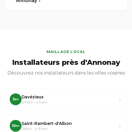
Annonay ?
MAILLAGE LOCAL
Installateurs près d'Annonay
Découvrez nos installateurs dans les villes voisines
Davézieux
5
km
07430 • à 5 km
Saint-Rambert-d'Albon
15
km
26140 • à 15 km