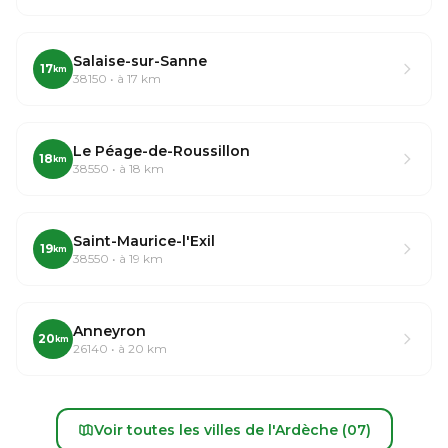
Salaise-sur-Sanne
17
km
38150 • à 17 km
Le Péage-de-Roussillon
18
km
38550 • à 18 km
Saint-Maurice-l'Exil
19
km
38550 • à 19 km
Anneyron
20
km
26140 • à 20 km
Voir toutes les villes de l'Ardèche (07)