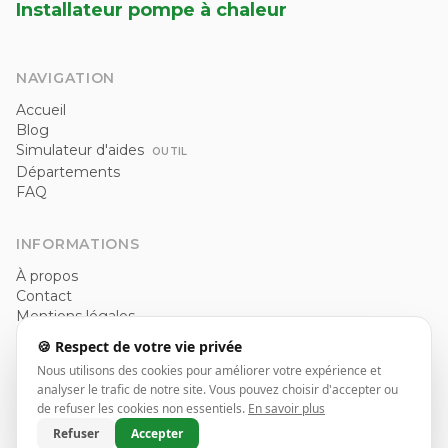
Installateur pompe à chaleur
NAVIGATION
Accueil
Blog
Simulateur d'aides
OUTIL
Départements
FAQ
INFORMATIONS
À propos
Contact
Mentions légales
Politique de confidentialité
🍪 Respect de votre vie privée
CGU
Nous utilisons des cookies pour améliorer votre expérience et
analyser le trafic de notre site. Vous pouvez choisir d'accepter ou
de refuser les cookies non essentiels.
En savoir plus
© 2026 Installateur pompe à chaleur. Tous droits réservés.
Refuser
Accepter