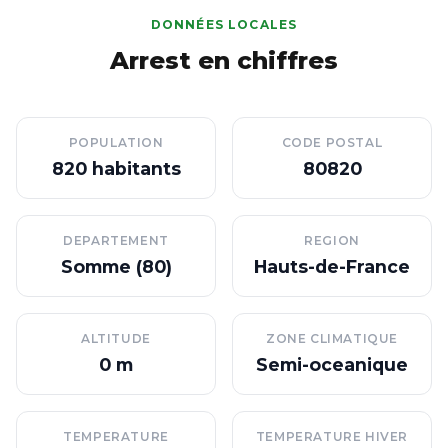
DONNÉES LOCALES
Arrest en chiffres
POPULATION
CODE POSTAL
820 habitants
80820
DEPARTEMENT
REGION
Somme (80)
Hauts-de-France
ALTITUDE
ZONE CLIMATIQUE
0 m
Semi-oceanique
TEMPERATURE
TEMPERATURE HIVER