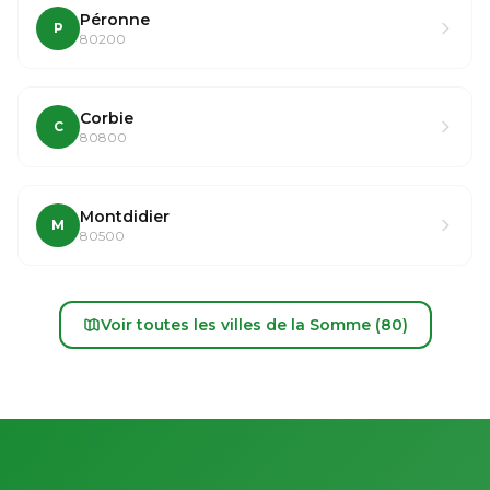
Péronne
P
80200
Corbie
C
80800
Montdidier
M
80500
Voir toutes les villes de la Somme (80)