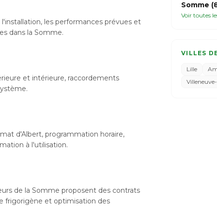
Somme (8
Voir toutes l
l'installation, les performances prévues et
ibles dans la Somme.
VILLES D
Lille
Am
xtérieure et intérieure, raccordements
Villeneuve
 système.
imat d'Albert, programmation horaire,
tion à l'utilisation.
lateurs de la Somme proposent des contrats
de frigorigène et optimisation des