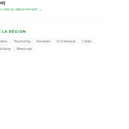
0)
es villes du département →
E LA RÉGION
iens
Tourcoing
Roubaix
Dunkerque
Calais
-d'Ascq
Beauvais