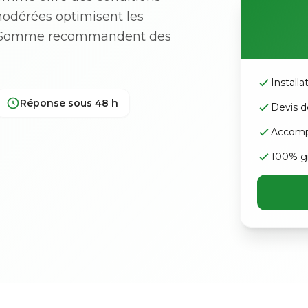
modérées optimisent les
 la Somme recommandent des
Install
Réponse sous 48 h
Devis d
Accomp
100% gr