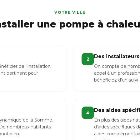
VOTRE VILLE
nstaller une pompe à chaleur
Des installateurs
2
icier de l'installation
On compte de nombre
nt pertinent pour
appel à un professio
bénéficiez d'un suivi
Des aides spéci
4
e dynamique de la Somme.
En plus des aides nat
 De nombreux habitants
d'aides spécifiques 
quotidien.
aides complémentaire