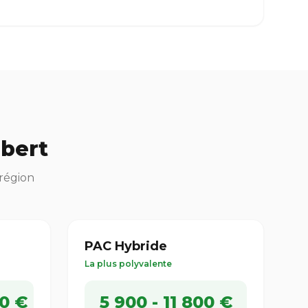
lbert
 région
PAC Hybride
La plus polyvalente
00 €
5 900 - 11 800 €