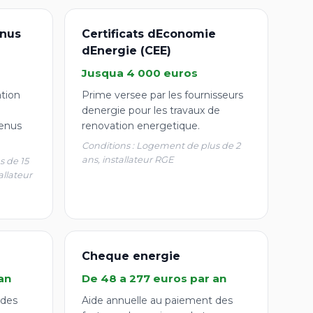
nus
Certificats dEconomie
dEnergie (CEE)
Jusqua 4 000 euros
ation
Prime versee par les fournisseurs
denergie pour les travaux de
enus
renovation energetique.
Conditions : Logement de plus de 2
ans, installateur RGE
s de 15
allateur
Cheque energie
an
De 48 a 277 euros par an
 des
Aide annuelle au paiement des