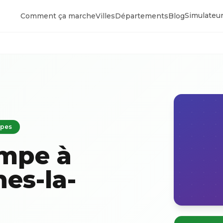
Simulateur
Comment ça marche
Villes
Départements
Blog
lpes
ompe à
es-la-