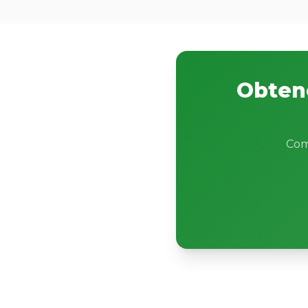
Obtene
Com