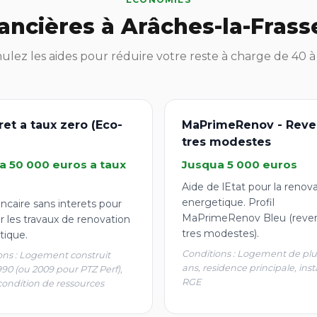
nancières à Arâches-la-Frass
lez les aides pour réduire votre reste à charge de 40 
ret a taux zero (Eco-
MaPrimeRenov - Reve
tres modestes
a 50 000 euros a taux
Jusqua 5 000 euros
Aide de lEtat pour la renov
energetique. Profil
ncaire sans interets pour
MaPrimeRenov Bleu (reve
r les travaux de renovation
tres modestes).
tique.
Conditions : Logement de plu
ons : Logement construit
ans, residence principale, inst
990 (ou 2009 pour PTZ Perf),
RGE
condition de ressources