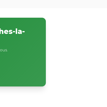
hes-la-
ous.