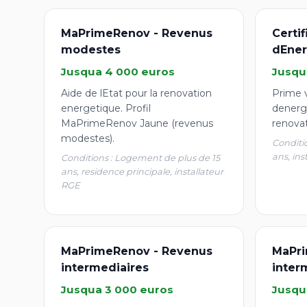
MaPrimeRenov - Revenus
Certi
modestes
dEner
Jusqua 4 000 euros
Jusqu
Aide de lEtat pour la renovation
Prime v
energetique. Profil
denergi
MaPrimeRenov Jaune (revenus
renova
modestes).
Conditi
ans, ins
Conditions : Logement de plus de 15
ans, residence principale, installateur
RGE
MaPrimeRenov - Revenus
MaPri
intermediaires
inter
Jusqua 3 000 euros
Jusqu