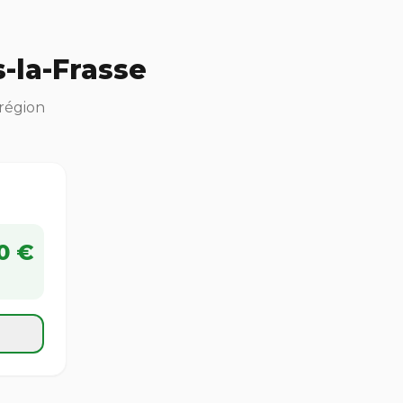
-la-Frasse
 région
0 €