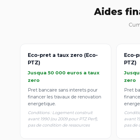
Aides fi
Cumu
Eco-pret a taux zero (Eco-
Eco-p
PTZ)
PTZ)
Jusqua 50 000 euros a taux
Jusqu
zero
zero
Pret bancaire sans interets pour
Pret ba
financer les travaux de renovation
finance
energetique.
energe
Conditions : Logement construit
Conditi
avant 1990 (ou 2009 pour PTZ Perf),
avant 1
pas de condition de ressources
pas de 