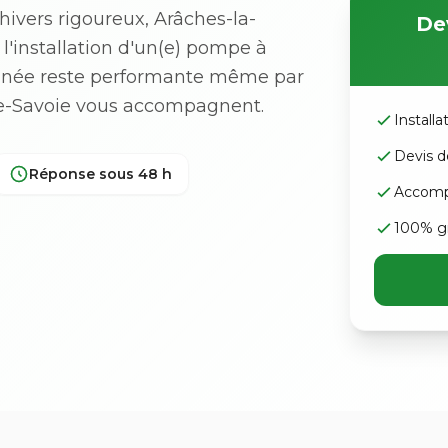
ivers rigoureux, Arâches-la-
Dev
 l'installation d'un(e) pompe à
nnée reste performante même par
ute-Savoie vous accompagnent.
Install
Devis d
Réponse sous 48 h
Accomp
100% gr