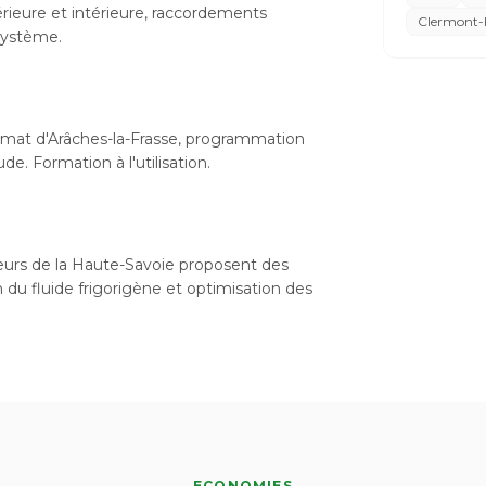
xtérieure et intérieure, raccordements
Clermont-
 système.
limat d'Arâches-la-Frasse, programmation
e. Formation à l'utilisation.
ateurs de la Haute-Savoie proposent des
n du fluide frigorigène et optimisation des
ECONOMIES