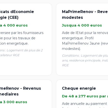
ficats dEconomie
MaPrimeRenov - Reve
gie (CEE)
modestes
a 4 000 euros
Jusqua 4 000 euros
ersee par les fournisseurs
Aide de lEtat pour la renov
e pour les travaux de
energetique. Profil
tion energetique.
MaPrimeRenov Jaune (rev
modestes).
ons : Logement de plus de 2
tallateur RGE
Conditions : Logement de plu
ans, residence principale, inst
RGE
meRenov - Revenus
Cheque energie
mediaires
De 48 a 277 euros par 
a 3 000 euros
Aide annuelle au paiement