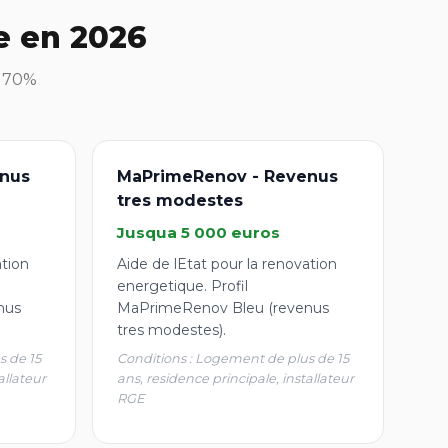
e en 2026
à 70%
nus
MaPrimeRenov - Revenus
tres modestes
Jusqua 5 000 euros
ation
Aide de lEtat pour la renovation
energetique. Profil
nus
MaPrimeRenov Bleu (revenus
tres modestes).
s de 15
Conditions : Logement de plus de 15
allateur
ans, residence principale, installateur
RGE