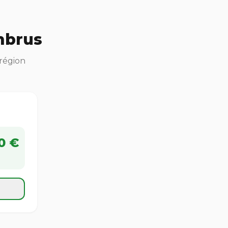
mbrus
 région
0 €