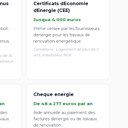
nus
Certificats dEconomie
dEnergie (CEE)
Jusqua 4 000 euros
ation
Prime versee par les fournisseurs
denergie pour les travaux de
enus
renovation energetique.
Conditions : Logement de plus de 2
ans, installateur RGE
s de 15
allateur
Cheque energie
an
De 48 a 277 euros par an
 des
Aide annuelle au paiement des
avaux
factures denergie ou de travaux
de renovation.