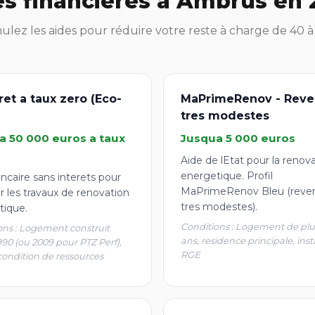
es financières à Ambrus en 
lez les aides pour réduire votre reste à charge de 40 
ret a taux zero (Eco-
MaPrimeRenov - Reve
tres modestes
a 50 000 euros a taux
Jusqua 5 000 euros
Aide de lEtat pour la renov
energetique. Profil
ncaire sans interets pour
MaPrimeRenov Bleu (reve
r les travaux de renovation
tres modestes).
tique.
Conditions : Logement de plu
ons : Logement construit
ans, residence principale, inst
990 (ou 2009 pour PTZ Perf),
RGE
condition de ressources