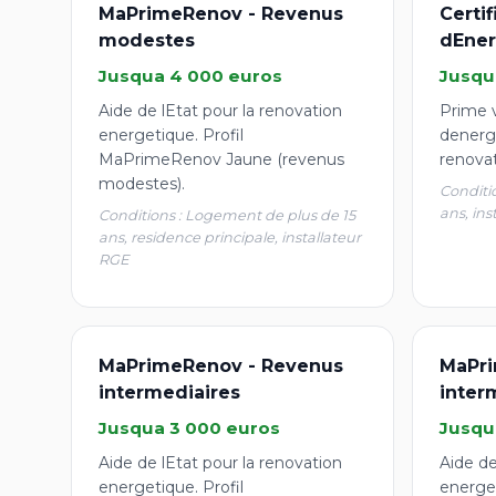
MaPrimeRenov - Revenus
Certi
modestes
dEner
Jusqua 4 000 euros
Jusqu
Aide de lEtat pour la renovation
Prime v
energetique. Profil
denergi
MaPrimeRenov Jaune (revenus
renova
modestes).
Conditi
ans, ins
Conditions : Logement de plus de 15
ans, residence principale, installateur
RGE
MaPrimeRenov - Revenus
MaPri
intermediaires
inter
Jusqua 3 000 euros
Jusqu
Aide de lEtat pour la renovation
Aide de
energetique. Profil
energet