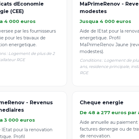
ficats dEconomie
MaPrimeRenov - Reve
gie (CEE)
modestes
a 4 000 euros
Jusqua 4 000 euros
ersee par les fournisseurs
Aide de lEtat pour la renov
e pour les travaux de
energetique. Profil
tion energetique.
MaPrimeRenov Jaune (rev
modestes).
ons : Logement de plus de 2
tallateur RGE
Conditions : Logement de plu
ans, residence principale, inst
RGE
meRenov - Revenus
Cheque energie
mediaires
De 48 a 277 euros par 
a 3 000 euros
Aide annuelle au paiement
factures denergie ou de tr
 lEtat pour la renovation
de renovation.
ique. Profil