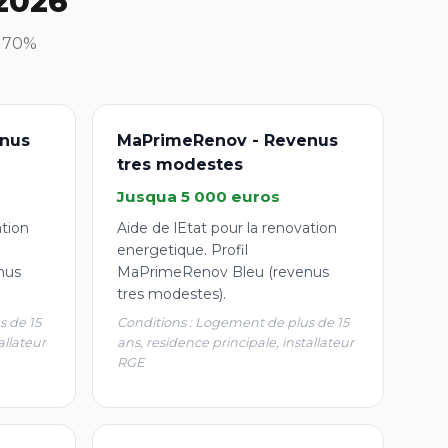
2026
à 70%
nus
MaPrimeRenov - Revenus
tres modestes
Jusqua 5 000 euros
ation
Aide de lEtat pour la renovation
energetique. Profil
nus
MaPrimeRenov Bleu (revenus
tres modestes).
s de 15
Conditions : Logement de plus de 15
allateur
ans, residence principale, installateur
RGE