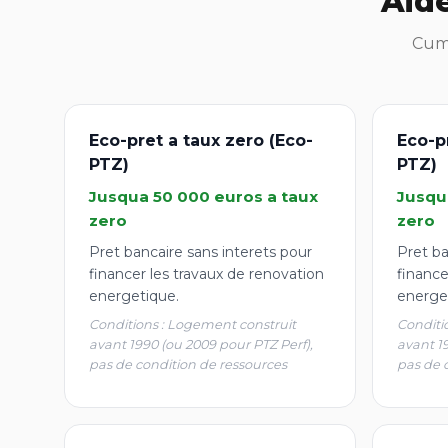
Aid
Cumu
Eco-pret a taux zero (Eco-
Eco-p
PTZ)
PTZ)
Jusqua 50 000 euros a taux
Jusqu
zero
zero
Pret bancaire sans interets pour
Pret ba
financer les travaux de renovation
finance
energetique.
energe
Conditions : Logement construit
Conditi
avant 1990 (ou 2009 pour PTZ Perf),
avant 1
pas de condition de ressources
pas de 