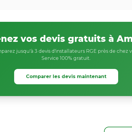
nez vos devis gratuits à A
parez jusqu'à 3 devis d'installateurs RGE près de chez v
Service 100% gratuit.
Comparer les devis maintenant