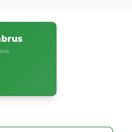
mbrus
ous.