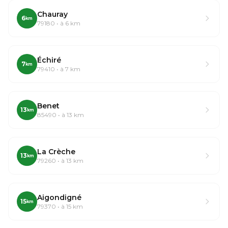
Chauray
6
km
79180 • à 6 km
Échiré
7
km
79410 • à 7 km
Benet
13
km
85490 • à 13 km
La Crèche
13
km
79260 • à 13 km
Aigondigné
15
km
79370 • à 15 km