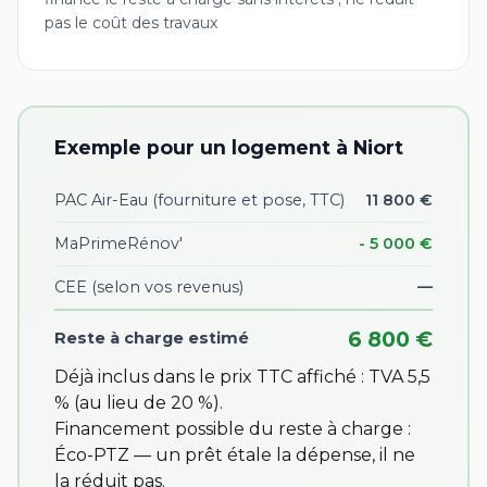
pas le coût des travaux
Exemple pour un logement à Niort
PAC Air-Eau (fourniture et pose, TTC)
11 800 €
MaPrimeRénov'
- 5 000 €
CEE
(selon vos revenus)
—
6 800 €
Reste à charge estimé
Déjà inclus dans le prix TTC affiché : TVA 5,5
% (au lieu de 20 %).
Financement possible du reste à charge :
Éco-PTZ — un prêt étale la dépense, il ne
la réduit pas.