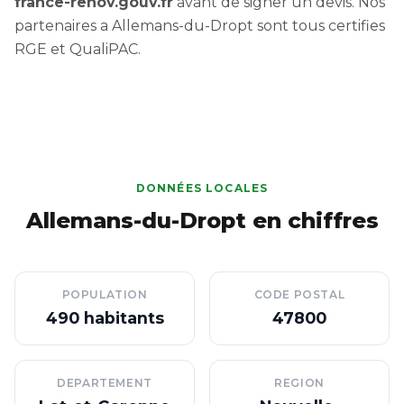
france-renov.gouv.fr
avant de signer un devis. Nos
partenaires a Allemans-du-Dropt sont tous certifies
RGE et QualiPAC.
DONNÉES LOCALES
Allemans-du-Dropt en chiffres
POPULATION
CODE POSTAL
490 habitants
47800
DEPARTEMENT
REGION