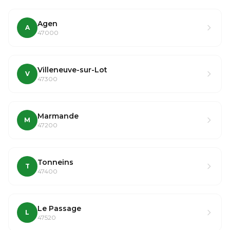
Agen
A
47000
Villeneuve-sur-Lot
V
47300
Marmande
M
47200
Tonneins
T
47400
Le Passage
L
47520