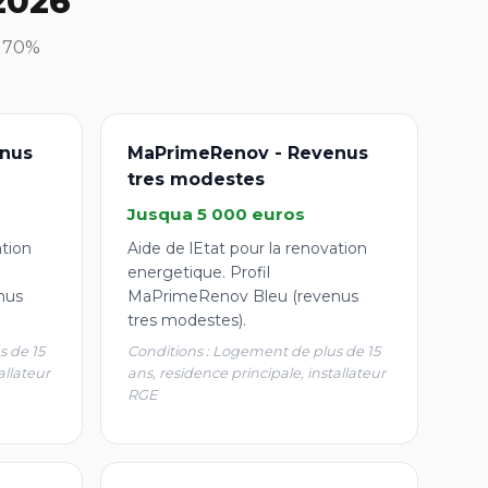
2026
à 70%
nus
MaPrimeRenov - Revenus
tres modestes
Jusqua 5 000 euros
ation
Aide de lEtat pour la renovation
energetique. Profil
nus
MaPrimeRenov Bleu (revenus
tres modestes).
s de 15
Conditions : Logement de plus de 15
allateur
ans, residence principale, installateur
RGE