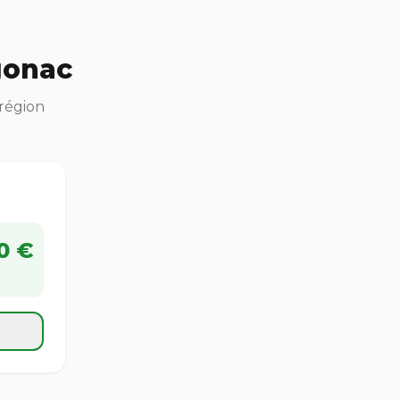
gonac
 région
0 €