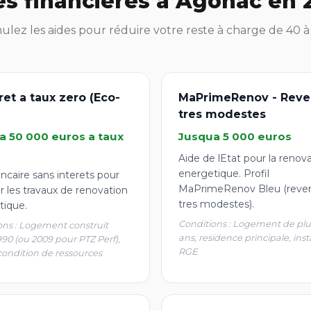
es financières à Agonac en 
lez les aides pour réduire votre reste à charge de 40 
ret a taux zero (Eco-
MaPrimeRenov - Reve
tres modestes
a 50 000 euros a taux
Jusqua 5 000 euros
Aide de lEtat pour la renov
energetique. Profil
ncaire sans interets pour
MaPrimeRenov Bleu (reve
r les travaux de renovation
tres modestes).
tique.
Conditions : Logement de plu
ons : Logement construit
ans, residence principale, inst
990 (ou 2009 pour PTZ Perf),
RGE
condition de ressources