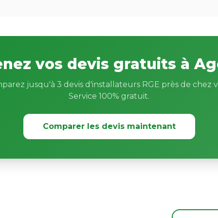
nez vos devis gratuits à A
parez jusqu'à 3 devis d'installateurs RGE près de chez v
Service 100% gratuit.
Comparer les devis maintenant