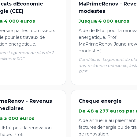
ficats dEconomie
MaPrimeRenov - Reve
gie (CEE)
modestes
a 4 000 euros
Jusqua 4 000 euros
ersee par les fournisseurs
Aide de lEtat pour la renov
e pour les travaux de
energetique. Profil
tion energetique.
MaPrimeRenov Jaune (rev
modestes).
ons : Logement de plus de 2
tallateur RGE
Conditions : Logement de plu
ans, residence principale, inst
RGE
meRenov - Revenus
Cheque energie
mediaires
De 48 a 277 euros par 
a 3 000 euros
Aide annuelle au paiement
factures denergie ou de tr
 lEtat pour la renovation
de renovation.
ique. Profil