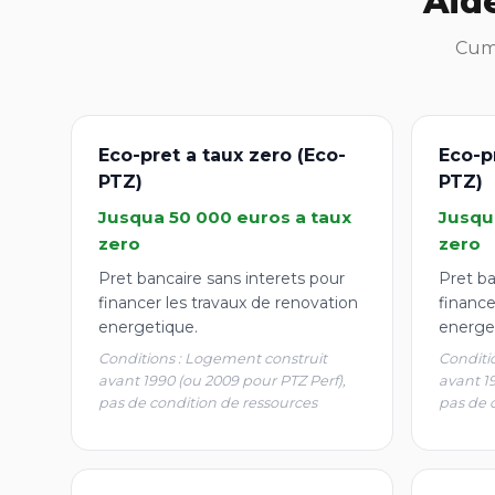
Aid
Cumu
Eco-pret a taux zero (Eco-
Eco-p
PTZ)
PTZ)
Jusqua 50 000 euros a taux
Jusqu
zero
zero
Pret bancaire sans interets pour
Pret ba
financer les travaux de renovation
finance
energetique.
energe
Conditions : Logement construit
Conditi
avant 1990 (ou 2009 pour PTZ Perf),
avant 1
pas de condition de ressources
pas de 