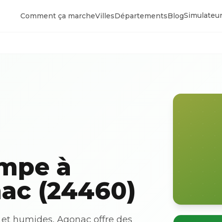
Simulateur
Comment ça marche
Villes
Départements
Blog
ompe à
ac (24460)
 et humides, Agonac offre des