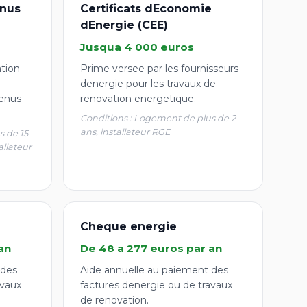
nus
Certificats dEconomie
dEnergie (CEE)
Jusqua 4 000 euros
ation
Prime versee par les fournisseurs
denergie pour les travaux de
enus
renovation energetique.
Conditions : Logement de plus de 2
ans, installateur RGE
s de 15
allateur
Cheque energie
an
De 48 a 277 euros par an
 des
Aide annuelle au paiement des
avaux
factures denergie ou de travaux
de renovation.