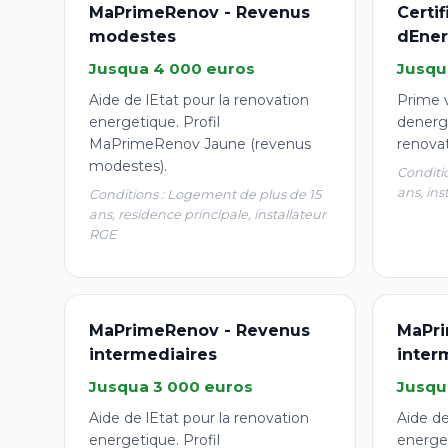
MaPrimeRenov - Revenus
Certi
modestes
dEner
Jusqua 4 000 euros
Jusqu
Aide de lEtat pour la renovation
Prime v
energetique. Profil
denergi
MaPrimeRenov Jaune (revenus
renova
modestes).
Conditi
ans, ins
Conditions : Logement de plus de 15
ans, residence principale, installateur
RGE
MaPrimeRenov - Revenus
MaPri
intermediaires
inter
Jusqua 3 000 euros
Jusqu
Aide de lEtat pour la renovation
Aide de
energetique. Profil
energet