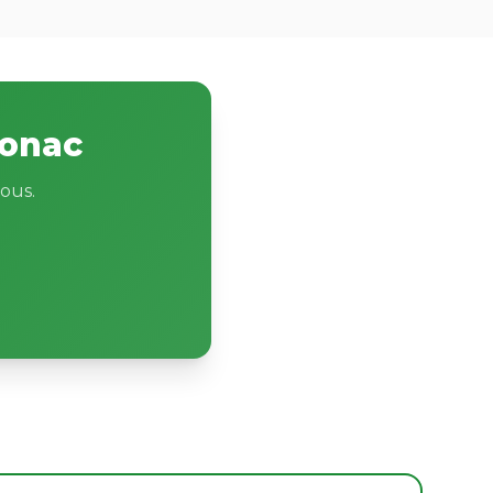
gonac
ous.