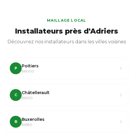
MAILLAGE LOCAL
Installateurs près d'Adriers
Découvrez nos installateurs dans les villes voisines
Poitiers
P
86000
Châtellerault
C
86100
Buxerolles
B
86180