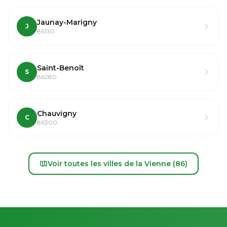
Jaunay-Marigny
J
86130
Saint-Benoît
S
86280
Chauvigny
C
86300
Voir toutes les villes de la Vienne (86)