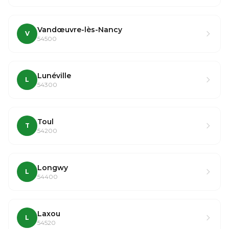
Vandœuvre-lès-Nancy
V
54500
Lunéville
L
54300
Toul
T
54200
Longwy
L
54400
Laxou
L
54520