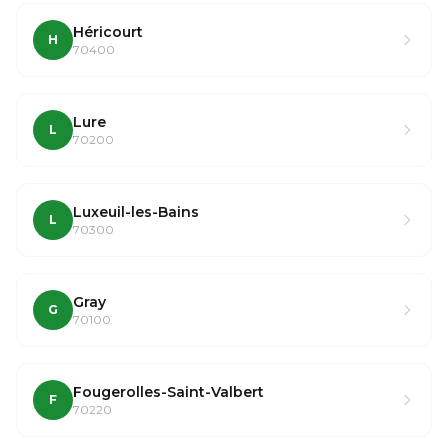
Héricourt
H
70400
Lure
L
70200
Luxeuil-les-Bains
L
70300
Gray
G
70100
Fougerolles-Saint-Valbert
F
70220