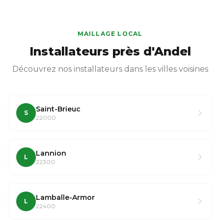
MAILLAGE LOCAL
Installateurs près d'Andel
Découvrez nos installateurs dans les villes voisines
Saint-Brieuc
S
22000
Lannion
L
22300
Lamballe-Armor
L
22400