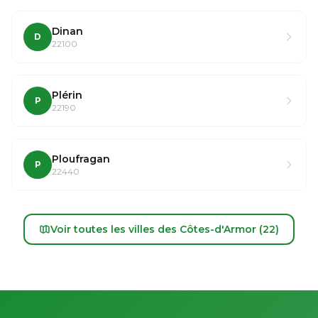
Dinan
D
22100
Plérin
P
22190
Ploufragan
P
22440
Voir toutes les villes des Côtes-d'Armor (22)