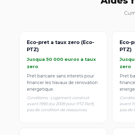
Aides 
Cumu
Eco-pret a taux zero (Eco-
Eco-p
PTZ)
PTZ)
Jusqua 50 000 euros a taux
Jusqu
zero
zero
Pret bancaire sans interets pour
Pret ba
financer les travaux de renovation
finance
energetique.
energe
Conditions : Logement construit
Conditi
avant 1990 (ou 2009 pour PTZ Perf),
avant 1
pas de condition de ressources
pas de 