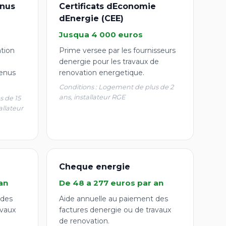
nus
Certificats dEconomie
dEnergie (CEE)
Jusqua 4 000 euros
ation
Prime versee par les fournisseurs
denergie pour les travaux de
enus
renovation energetique.
Conditions : Logement de plus de 2
ans, installateur RGE
s de 15
allateur
Cheque energie
an
De 48 a 277 euros par an
 des
Aide annuelle au paiement des
avaux
factures denergie ou de travaux
de renovation.