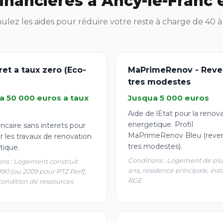
financières à Ancy-le-Franc 
lez les aides pour réduire votre reste à charge de 40 
ret a taux zero (Eco-
MaPrimeRenov - Reve
tres modestes
a 50 000 euros a taux
Jusqua 5 000 euros
Aide de lEtat pour la renov
energetique. Profil
ncaire sans interets pour
MaPrimeRenov Bleu (reve
r les travaux de renovation
tres modestes).
tique.
Conditions : Logement de plu
ons : Logement construit
ans, residence principale, inst
990 (ou 2009 pour PTZ Perf),
RGE
condition de ressources