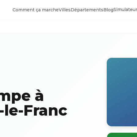
Simulateur
Comment ça marche
Villes
Départements
Blog
ompe à
-le-Franc