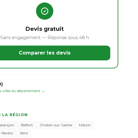
Devis gratuit
Sans engagement — Réponse sous 48 h
Comparer les devis
9)
es villes du département →
E LA RÉGION
esançon
Belfort
Chalon-sur-Saône
Mâcon
Nevers
Sens