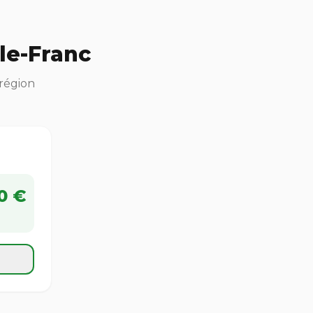
le-Franc
 région
0 €