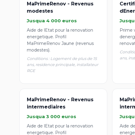
MaPrimeRenov - Revenus
Certi
modestes
dEner
Jusqua 4 000 euros
Jusqu
Aide de lEtat pour la renovation
Prime v
energetique. Profil
denergi
MaPrimeRenov Jaune (revenus
renova
modestes).
Conditi
ans, ins
Conditions : Logement de plus de 15
ans, residence principale, installateur
RGE
MaPrimeRenov - Revenus
MaPri
intermediaires
inter
Jusqua 3 000 euros
Jusqu
Aide de lEtat pour la renovation
Aide de
energetique. Profil
energet