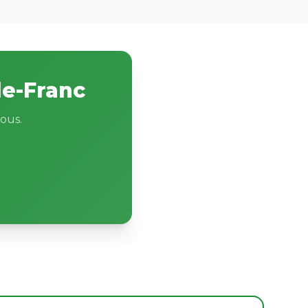
le-Franc
ous.