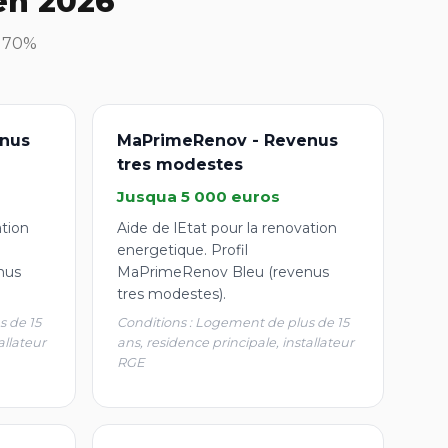
en 2026
à 70%
nus
MaPrimeRenov - Revenus
tres modestes
Jusqua 5 000 euros
ation
Aide de lEtat pour la renovation
energetique. Profil
nus
MaPrimeRenov Bleu (revenus
tres modestes).
s de 15
Conditions : Logement de plus de 15
allateur
ans, residence principale, installateur
RGE