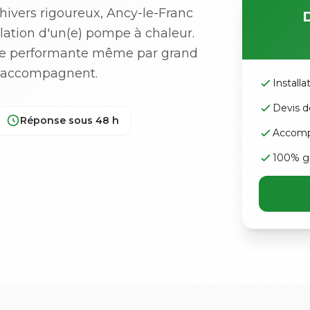
hivers rigoureux, Ancy-le-Franc
D
allation d'un(e) pompe à chaleur.
te performante même par grand
us accompagnent.
Install
Devis d
Réponse sous 48 h
Accomp
100% gr