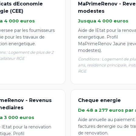
ficats dEconomie
MaPrimeRenov - Reve
gie (CEE)
modestes
a 4 000 euros
Jusqua 4 000 euros
ersee par les fournisseurs
Aide de lEtat pour la renov
e pour les travaux de
energetique. Profil
tion energetique.
MaPrimeRenov Jaune (rev
modestes).
ons : Logement de plus de 2
tallateur RGE
Conditions : Logement de plu
ans, residence principale, inst
RGE
meRenov - Revenus
Cheque energie
mediaires
De 48 a 277 euros par 
a 3 000 euros
Aide annuelle au paiement
factures denergie ou de tr
 lEtat pour la renovation
de renovation.
ique. Profil