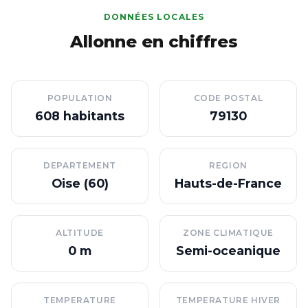
DONNÉES LOCALES
Allonne en chiffres
POPULATION
CODE POSTAL
608 habitants
79130
DEPARTEMENT
REGION
Oise (60)
Hauts-de-France
ALTITUDE
ZONE CLIMATIQUE
0 m
Semi-oceanique
TEMPERATURE
TEMPERATURE HIVER