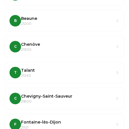
Beaune
B
21200
Chenôve
C
21300
Talant
T
21240
Chevigny-Saint-Sauveur
C
21800
Fontaine-lès-Dijon
F
21121