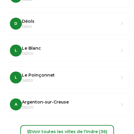
Déols
D
36130
Le Blanc
L
36300
Le Poinçonnet
L
36330
Argenton-sur-Creuse
A
36200
Voir toutes les villes de l'Indre (36)