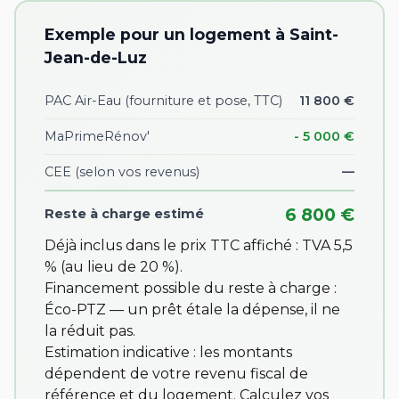
Exemple pour un logement à Saint-
Jean-de-Luz
PAC Air-Eau (fourniture et pose, TTC)
11 800 €
MaPrimeRénov'
- 5 000 €
CEE
(selon vos revenus)
—
6 800 €
Reste à charge estimé
Déjà inclus dans le prix TTC affiché : TVA 5,5
% (au lieu de 20 %).
Financement possible du reste à charge :
Éco-PTZ — un prêt étale la dépense, il ne
la réduit pas.
Estimation indicative : les montants
dépendent de votre revenu fiscal de
référence et du logement. Calculez vos