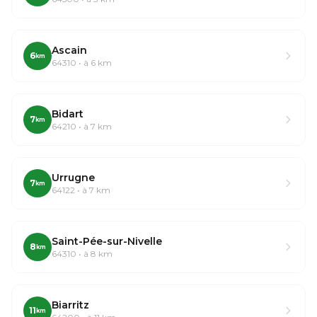
Ascain
6
km
64310 • à 6 km
Bidart
7
km
64210 • à 7 km
Urrugne
7
km
64122 • à 7 km
Saint-Pée-sur-Nivelle
8
km
64310 • à 8 km
Biarritz
11
km