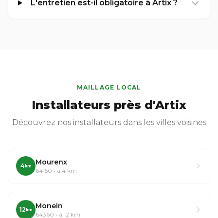
L'entretien est-il obligatoire à Artix ?
MAILLAGE LOCAL
Installateurs près d'Artix
Découvrez nos installateurs dans les villes voisines
Mourenx
4
km
64150 • à 4 km
Monein
12
km
64360 • à 12 km