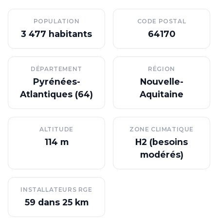
POPULATION
CODE POSTAL
3 477 habitants
64170
DÉPARTEMENT
RÉGION
Pyrénées-
Nouvelle-
Atlantiques (64)
Aquitaine
ALTITUDE
ZONE CLIMATIQUE
114 m
H2 (besoins
modérés)
INSTALLATEURS RGE
59 dans 25 km