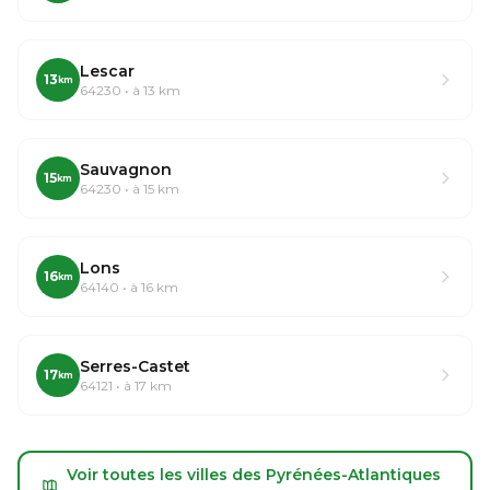
Lescar
13
km
64230 • à 13 km
Sauvagnon
15
km
64230 • à 15 km
Lons
16
km
64140 • à 16 km
Serres-Castet
17
km
64121 • à 17 km
Voir toutes les villes des Pyrénées-Atlantiques