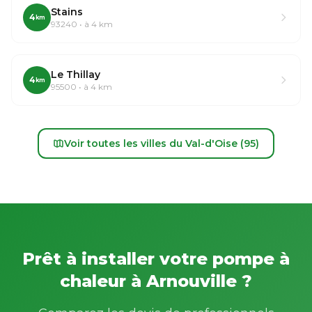
Stains
4
km
93240 • à 4 km
Le Thillay
4
km
95500 • à 4 km
Voir toutes les villes du Val-d'Oise (95)
Prêt à installer votre pompe à
chaleur à Arnouville ?