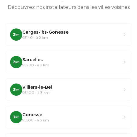
Découvrez nos installateurs dans les villes voisines
Garges-lès-Gonesse
2
km
95140 • à 2 km
Sarcelles
2
km
95200 • à 2 km
Villiers-le-Bel
3
km
95400 • à 3 km
Gonesse
3
km
95500 • à 3 km