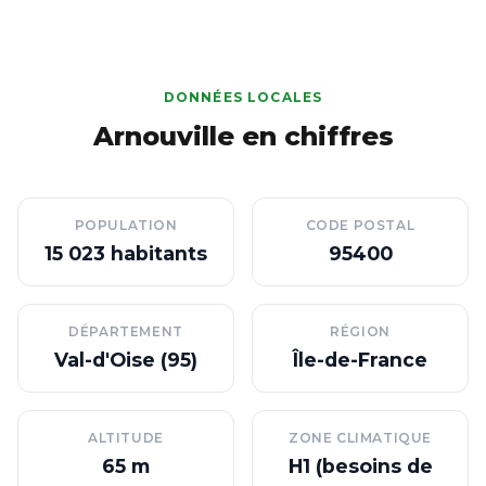
DONNÉES LOCALES
Arnouville en chiffres
POPULATION
CODE POSTAL
15 023 habitants
95400
DÉPARTEMENT
RÉGION
Val-d'Oise (95)
Île-de-France
ALTITUDE
ZONE CLIMATIQUE
65 m
H1 (besoins de