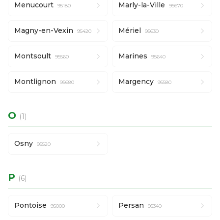
Menucourt
Marly-la-Ville
95180
95670
Magny-en-Vexin
Mériel
95420
95630
Montsoult
Marines
95560
95640
Montlignon
Margency
95680
95580
O
(1)
Osny
95520
P
(6)
Pontoise
Persan
95000
95340