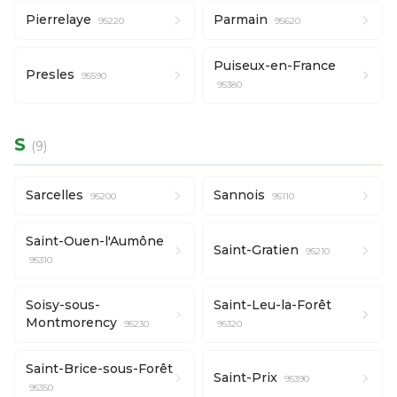
Pierrelaye
Parmain
95220
95620
Puiseux-en-France
Presles
95590
95380
S
(9)
Sarcelles
Sannois
95200
95110
Saint-Ouen-l'Aumône
Saint-Gratien
95210
95310
Soisy-sous-
Saint-Leu-la-Forêt
Montmorency
95230
95320
Saint-Brice-sous-Forêt
Saint-Prix
95390
95350