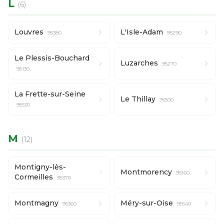
L
(6)
Louvres
L'Isle-Adam
95380
95290
Le Plessis-Bouchard
Luzarches
95270
95130
La Frette-sur-Seine
Le Thillay
95500
95530
M
(12)
Montigny-lès-
Montmorency
95160
Cormeilles
95370
Montmagny
Méry-sur-Oise
95360
95540