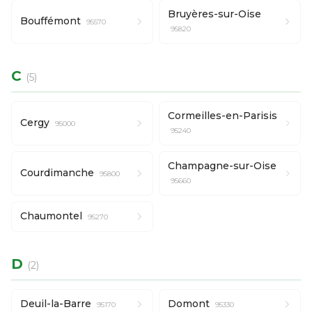
Bruyères-sur-Oise
Bouffémont
95570
95820
C
(5)
Cormeilles-en-Parisis
Cergy
95000
95240
Champagne-sur-Oise
Courdimanche
95800
95660
Chaumontel
95270
D
(2)
Deuil-la-Barre
Domont
95170
95330