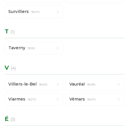
Survilliers
95470
T
(1)
Taverny
95150
V
(4)
Villiers-le-Bel
Vauréal
95400
95490
Viarmes
Vémars
95270
95470
É
(3)