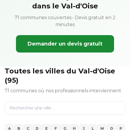
dans le Val-d'Oise
71 communes couvertes • Devis gratuit en 2
minutes
Demander un devis gratuit
Toutes les villes du Val-d'Oise
(95)
71 communes où nos professionnels interviennent
A
B
C
D
E
F
G
H
J
L
M
O
P