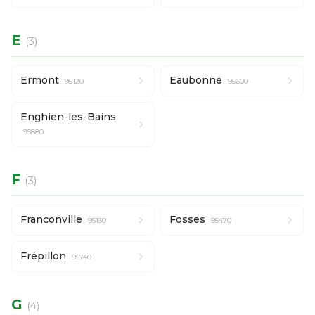
E
(3)
Ermont
Eaubonne
95120
95600
Enghien-les-Bains
95880
F
(3)
Franconville
Fosses
95130
95470
Frépillon
95740
G
(4)