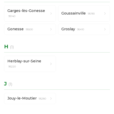
Garges-lès-Gonesse
Goussainville
95190
95140
Gonesse
Groslay
95500
95410
H
(1)
Herblay-sur-Seine
95220
J
(1)
Jouy-le-Moutier
95280