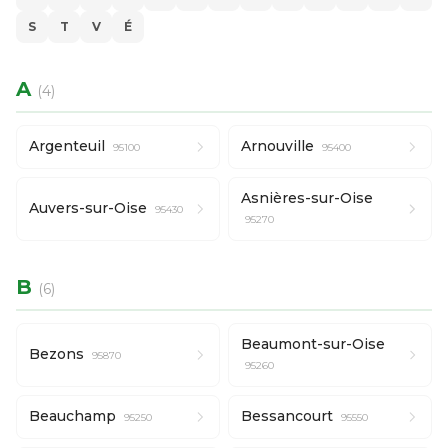
S
T
V
É
A
(4)
Argenteuil
Arnouville
95100
95400
Asnières-sur-Oise
Auvers-sur-Oise
95430
95270
B
(6)
Beaumont-sur-Oise
Bezons
95870
95260
Beauchamp
Bessancourt
95250
95550