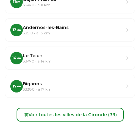
11
km
33470 • à 11 km
Andernos-les-Bains
13
km
33510 • à 13 km
Le Teich
14
km
33470 • à 14 km
Biganos
17
km
33380 • à 17 km
Voir toutes les villes de la Gironde (33)