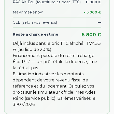
PAC Air-Eau (fourniture et pose, TTC)
11 800 €
MaPrimeRénov'
- 5 000 €
CEE
(selon vos revenus)
—
6 800 €
Reste à charge estimé
Déjà inclus dans le prix TTC affiché : TVA 5,5
% (au lieu de 20 %).
Financement possible du reste à charge :
Éco-PTZ — un prêt étale la dépense, il ne
la réduit pas.
Estimation indicative : les montants
dépendent de votre revenu fiscal de
référence et du logement. Calculez vos
droits sur
le simulateur officiel Mes Aides
Réno
(service public). Barèmes vérifiés le
31/07/2026.