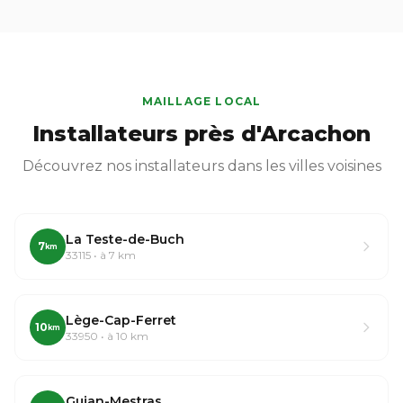
MAILLAGE LOCAL
Installateurs près d'Arcachon
Découvrez nos installateurs dans les villes voisines
La Teste-de-Buch
7
km
33115 • à 7 km
Lège-Cap-Ferret
10
km
33950 • à 10 km
Gujan-Mestras