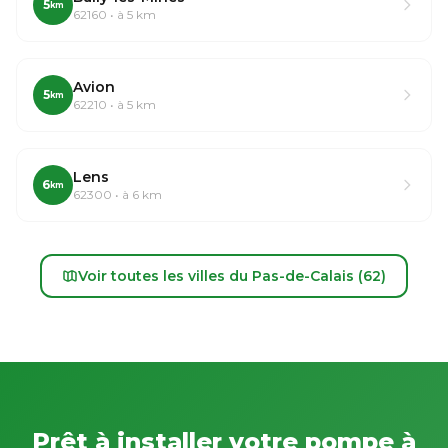
5
km
62160 • à 5 km
Avion
5
km
62210 • à 5 km
Lens
6
km
62300 • à 6 km
Voir toutes les villes du Pas-de-Calais (62)
Prêt à installer votre pompe à