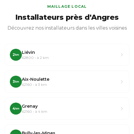
MAILLAGE LOCAL
Installateurs près d'Angres
Découvrez nos installateurs dans les villes voisines
Liévin
2
km
62800 • à 2 km
Aix-Noulette
3
km
62160 • à 3 km
Grenay
4
km
62160 • à 4 km
Bully-les-Mines