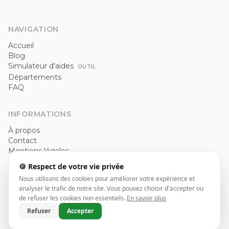
NAVIGATION
Accueil
Blog
Simulateur d'aides
OUTIL
Départements
FAQ
INFORMATIONS
À propos
Contact
Mentions légales
Politique de confidentialité
🍪 Respect de votre vie privée
CGU
Nous utilisons des cookies pour améliorer votre expérience et
analyser le trafic de notre site. Vous pouvez choisir d'accepter ou
de refuser les cookies non essentiels.
En savoir plus
© 2026 Installateur pompe à chaleur. Tous droits réservés.
Refuser
Accepter