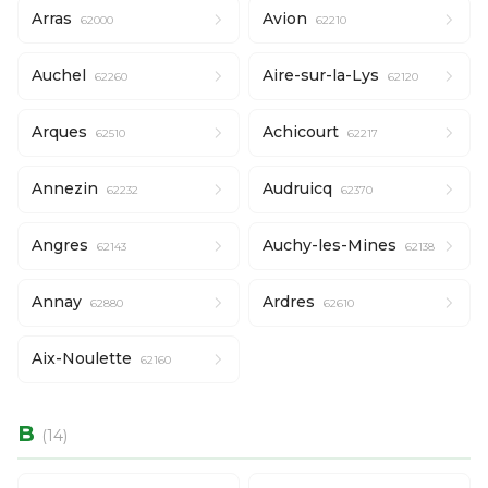
Arras
Avion
62000
62210
Auchel
Aire-sur-la-Lys
62260
62120
Arques
Achicourt
62510
62217
Annezin
Audruicq
62232
62370
Angres
Auchy-les-Mines
62143
62138
Annay
Ardres
62880
62610
Aix-Noulette
62160
B
(14)