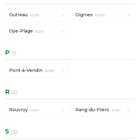
Outreau
Oignies
62230
62590
Oye-Plage
62215
P
(1)
Pont-à-Vendin
62880
R
(2)
Rouvroy
Rang-du-Fliers
62320
62180
S
(12)