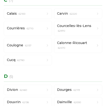
C
(7)
Calais
Carvin
62100
62220
Courcelles-lès-Lens
Courrières
62710
62970
Calonne-Ricouart
Coulogne
62137
62470
Cucq
62780
D
(5)
Divion
Dourges
62460
62119
Douvrin
Dainville
62138
62000