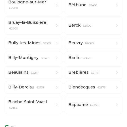
Boulogne-sur-Mer
Béthune
62400
62200
Bruay-la-Buissière
Berck
62600
62700
Bully-les-Mines
Beuvry
62160
62660
Billy-Montigny
Barlin
62420
62620
Beaurains
Brebières
62217
62117
Billy-Berclau
Blendecques
62138
62575
Biache-Saint-Vaast
Bapaume
62450
62118