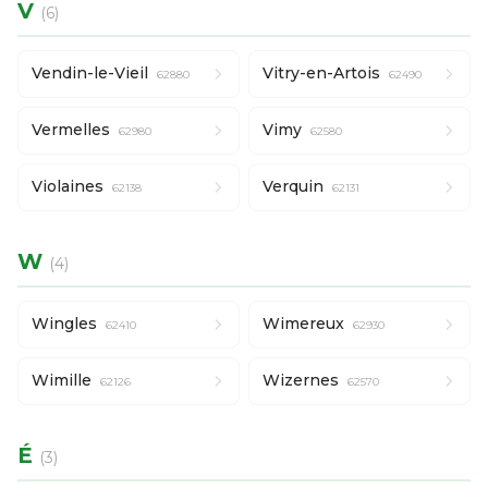
V
(6)
Vendin-le-Vieil
Vitry-en-Artois
62880
62490
Vermelles
Vimy
62980
62580
Violaines
Verquin
62138
62131
W
(4)
Wingles
Wimereux
62410
62930
Wimille
Wizernes
62126
62570
É
(3)