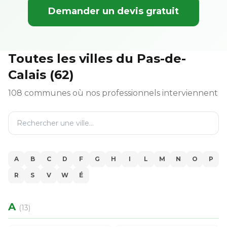
Demander un devis gratuit
Toutes les villes du Pas-de-
Calais (62)
108 communes où nos professionnels interviennent
A
B
C
D
F
G
H
I
L
M
N
O
P
R
S
V
W
É
A
(13)