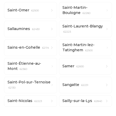
Saint-Martin-
Saint-Omer
62500
Boulogne
62280
Saint-Laurent-Blangy
Sallaumines
62430
62223
Saint-Martin-lez-
Sains-en-Gohelle
62114
Tatinghem
62500
Saint-Étienne-au-
Samer
62830
Mont
62360
Saint-Pol-sur-Ternoise
Sangatte
62231
62130
Saint-Nicolas
Sailly-sur-la-Lys
62223
62840