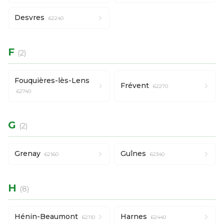
Desvres
62240
F
(2)
Fouquières-lès-Lens
Frévent
62270
62740
G
(2)
Grenay
Guînes
62160
62340
H
(8)
Hénin-Beaumont
Harnes
62110
62440