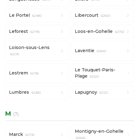
Le Portel
Libercourt
62480
62820
Leforest
Loos-en-Gohelle
62790
62750
Loison-sous-Lens
Laventie
62840
62218
Le Touquet-Paris-
Lestrem
62136
Plage
62520
Lumbres
Lapugnoy
62380
62122
M
(7)
Montigny-en-Gohelle
Marck
62730
62640