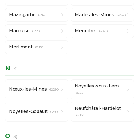
Mazingarbe
Marles-les-Mines
62670
62540
Marquise
Meurchin
62250
62410
Merlimont
62155
N
(4)
Noyelles-sous-Lens
Nœux-les-Mines
62290
62221
Neufchâtel-Hardelot
Noyelles-Godault
62950
62152
O
(3)