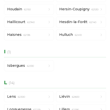
Houdain
Hersin-Coupigny
62150
62530
Haillicourt
Hesdin-la-Forêt
62940
62140
Haisnes
Hulluch
62138
62410
I
(1)
Isbergues
62330
L
(14)
Lens
Liévin
62300
62800
Longuenesse
Lillers
62219
62190