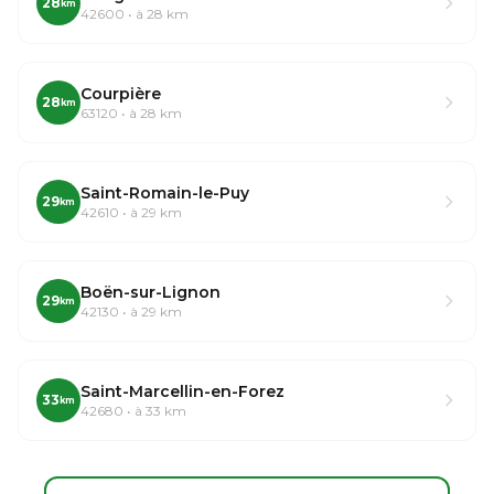
28
km
42600 • à 28 km
Courpière
28
km
63120 • à 28 km
Saint-Romain-le-Puy
29
km
42610 • à 29 km
Boën-sur-Lignon
29
km
42130 • à 29 km
Saint-Marcellin-en-Forez
33
km
42680 • à 33 km