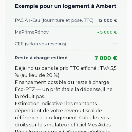
Exemple pour un logement à Ambert
PAC Air-Eau (fourniture et pose, TTC)
12 000 €
MaPrimeRénov'
- 5 000 €
CEE
(selon vos revenus)
—
7 000 €
Reste à charge estimé
Déjà inclus dans le prix TTC affiché : TVA 5,5
% (au lieu de 20 %).
Financement possible du reste à charge :
Éco-PTZ — un prêt étale la dépense, il ne
la réduit pas.
Estimation indicative : les montants
dépendent de votre revenu fiscal de
référence et du logement. Calculez vos
droits sur
le simulateur officiel Mes Aides
Réno
(service public). Barèmes vérifiés le