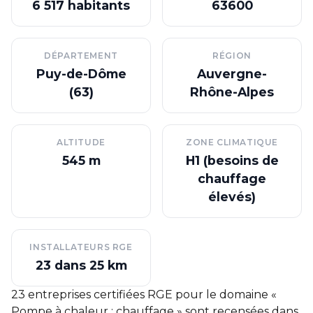
6 517 habitants
63600
DÉPARTEMENT
RÉGION
Puy-de-Dôme
Auvergne-
(63)
Rhône-Alpes
ALTITUDE
ZONE CLIMATIQUE
545 m
H1 (besoins de
chauffage
élevés)
INSTALLATEURS RGE
23 dans 25 km
23 entreprises certifiées RGE pour le domaine «
Pompe à chaleur : chauffage » sont recensées dans