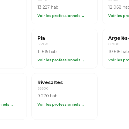
13 227 hab.
12 068 hab
Voir les professionnels →
Voir les p
Pia
Argelès
66380
66700
11 615 hab.
10 616 hab
Voir les professionnels →
Voir les p
Rivesaltes
66600
9 270 hab.
onnels →
Voir les professionnels →