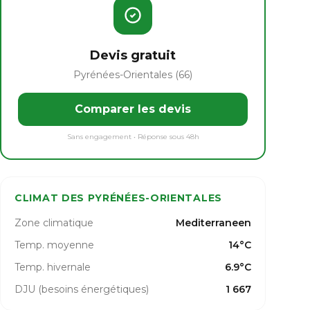
Devis gratuit
Pyrénées-Orientales (66)
Comparer les devis
Sans engagement • Réponse sous 48h
CLIMAT DES PYRÉNÉES-ORIENTALES
Zone climatique
Mediterraneen
Temp. moyenne
14°C
Temp. hivernale
6.9°C
DJU (besoins énergétiques)
1 667