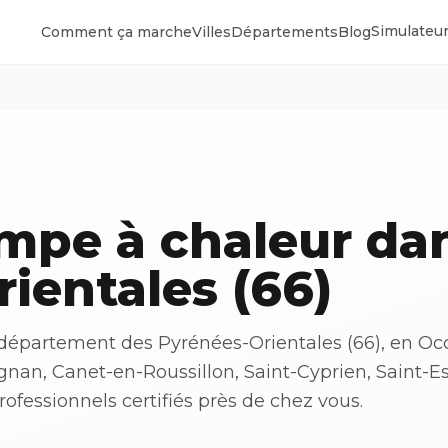
Simulateur
Comment ça marche
Villes
Départements
Blog
ompe à chaleur da
ientales (66)
département des Pyrénées-Orientales (66), en Occ
ignan, Canet-en-Roussillon, Saint-Cyprien, Saint-E
ofessionnels certifiés près de chez vous.