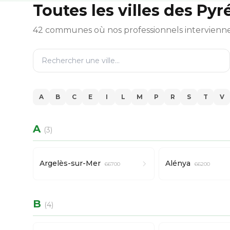
Toutes les villes des Py
42 communes où nos professionnels intervienn
A
B
C
E
I
L
M
P
R
S
T
V
A
(3)
Argelès-sur-Mer
Alénya
66700
66200
B
(4)