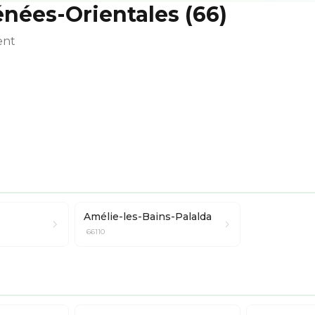
rénées-Orientales (66)
ent
Amélie-les-Bains-Palalda
66110