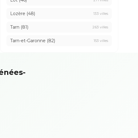
Lot (46)
Lozère (48)
133 villes
Tarn (81)
263 villes
Tarn-et-Garonne (82)
153 villes
rénées-