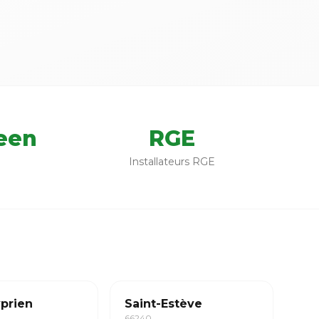
een
RGE
Installateurs RGE
yprien
Saint-Estève
66240