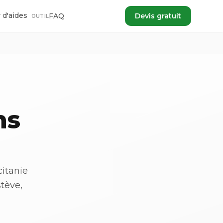
 d'aides
FAQ
Devis gratuit
OUTIL
ns
itanie
stève,