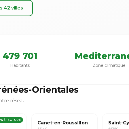
s 42 villes
479 701
Mediterran
Habitants
Zone climatique
yrénées-Orientales
otre réseau
PRÉFECTURE
Canet-en-Roussillon
Saint-C
66140
66750