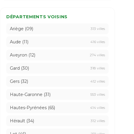
DÉPARTEMENTS VOISINS
Ariège (09)
313 villes
Aude (11)
416 villes
Aveyron (12)
274 villes
Gard (30)
318 villes
Gers (32)
412 villes
Haute-Garonne (31)
553 villes
Hautes-Pyrénées (65)
414 villes
Hérault (34)
312 villes
271 villes