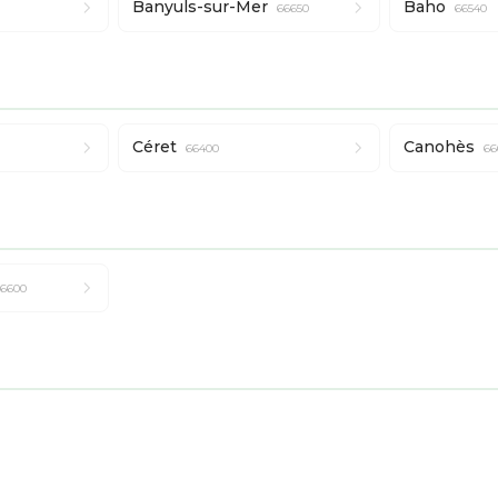
Banyuls-sur-Mer
Baho
66650
66540
Céret
Canohès
66400
66
6600