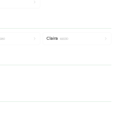
Claira
680
66530