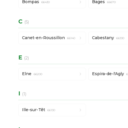
Bompas
Bages
66430
66670
C
(5)
Canet-en-Roussillon
Cabestany
66140
66330
E
(2)
Elne
Espira-de-l'Agly
66200
6
I
(1)
Ille-sur-Têt
66130