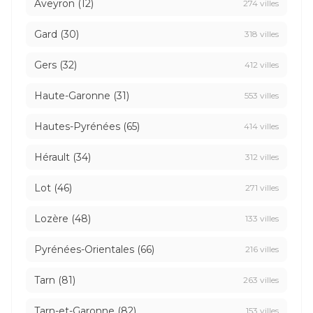
Aveyron (12)
274 villes
Gard (30)
318 villes
Gers (32)
412 villes
Haute-Garonne (31)
553 villes
Hautes-Pyrénées (65)
414 villes
Hérault (34)
312 villes
Lot (46)
271 villes
Lozère (48)
133 villes
Pyrénées-Orientales (66)
216 villes
Tarn (81)
263 villes
Tarn-et-Garonne (82)
153 villes