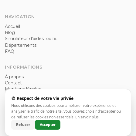
NAVIGATION
Accueil
Blog
Simulateur d'aides
OUTIL
Départements
FAQ
INFORMATIONS
À propos
Contact
Mentions légales
Politique de confidentialité
🍪 Respect de votre vie privée
CGU
Nous utilisons des cookies pour améliorer votre expérience et
analyser le trafic de notre site. Vous pouvez choisir d'accepter ou
de refuser les cookies non essentiels.
En savoir plus
© 2026 Installateur pompe à chaleur. Tous droits réservés.
Refuser
Accepter