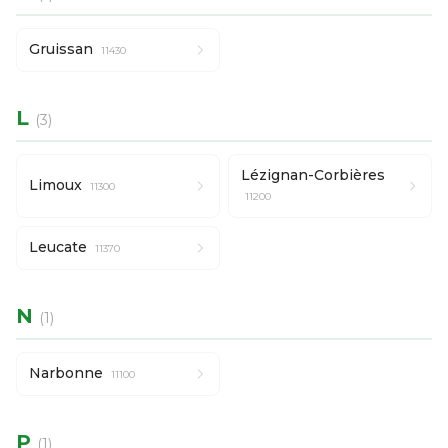
Gruissan
11430
L
(3)
Lézignan-Corbières
Limoux
11300
11200
Leucate
11370
N
(1)
Narbonne
11100
P
(1)