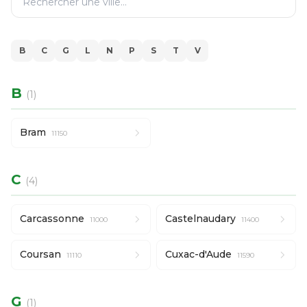
B
C
G
L
N
P
S
T
V
B
(1)
Bram
11150
C
(4)
Carcassonne
Castelnaudary
11000
11400
Coursan
Cuxac-d'Aude
11110
11590
G
(1)