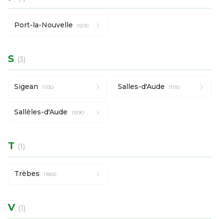
Port-la-Nouvelle
11210
S
(3)
Sigean
Salles-d'Aude
11130
11110
Sallèles-d'Aude
11590
T
(1)
Trèbes
11800
V
(1)