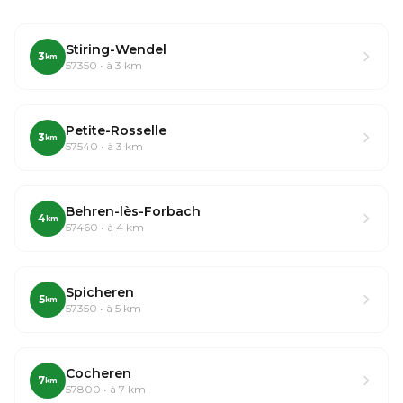
Stiring-Wendel
3
km
57350 • à 3 km
Petite-Rosselle
3
km
57540 • à 3 km
Behren-lès-Forbach
4
km
57460 • à 4 km
Spicheren
5
km
57350 • à 5 km
Cocheren
7
km
57800 • à 7 km