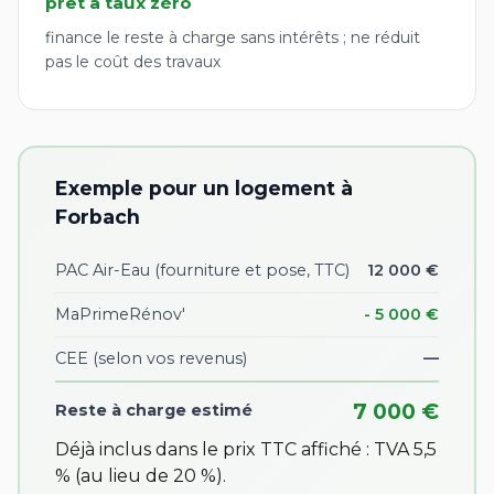
prêt à taux zéro
finance le reste à charge sans intérêts ; ne réduit
pas le coût des travaux
Exemple pour un logement à
Forbach
PAC Air-Eau (fourniture et pose, TTC)
12 000 €
MaPrimeRénov'
- 5 000 €
CEE
(selon vos revenus)
—
7 000 €
Reste à charge estimé
Déjà inclus dans le prix TTC affiché : TVA 5,5
% (au lieu de 20 %).