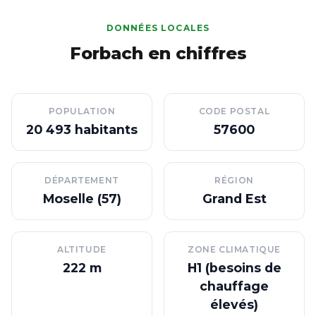
DONNÉES LOCALES
Forbach en chiffres
POPULATION
CODE POSTAL
20 493 habitants
57600
DÉPARTEMENT
RÉGION
Moselle (57)
Grand Est
ALTITUDE
ZONE CLIMATIQUE
222 m
H1 (besoins de
chauffage
élevés)