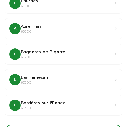
Lourdes
L
65100
Aureilhan
A
65800
Bagnères-de-Bigorre
B
65200
Lannemezan
L
65300
Bordères-sur-l'Échez
B
65320