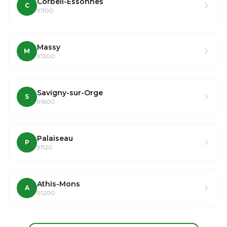
Corbeil-Essonnes
C
91100
Massy
M
91300
Savigny-sur-Orge
S
91600
Palaiseau
P
91120
Athis-Mons
A
91200