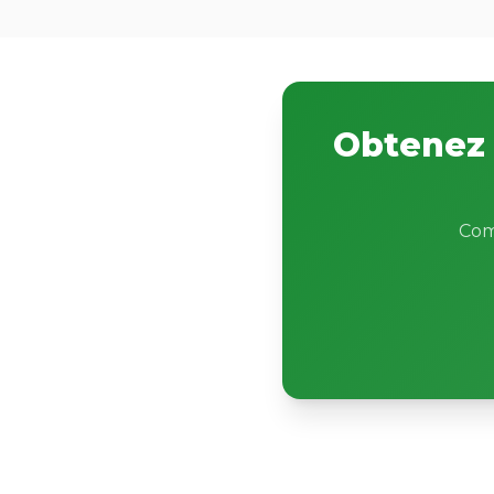
Obtenez 
Com