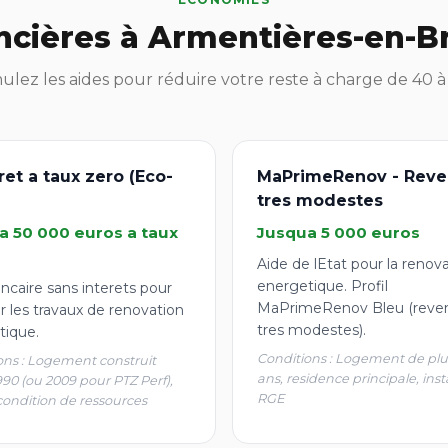
ncières à Armentières-en-B
lez les aides pour réduire votre reste à charge de 40 
ret a taux zero (Eco-
MaPrimeRenov - Reve
tres modestes
a 50 000 euros a taux
Jusqua 5 000 euros
Aide de lEtat pour la renov
energetique. Profil
ncaire sans interets pour
MaPrimeRenov Bleu (reve
r les travaux de renovation
tres modestes).
tique.
Conditions : Logement de plu
ons : Logement construit
ans, residence principale, inst
990 (ou 2009 pour PTZ Perf),
RGE
condition de ressources