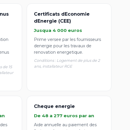
nus
Certificats dEconomie
dEnergie (CEE)
Jusqua 4 000 euros
ation
Prime versee par les fournisseurs
denergie pour les travaux de
enus
renovation energetique.
Conditions : Logement de plus de 2
ans, installateur RGE
s de 15
allateur
Cheque energie
an
De 48 a 277 euros par an
 des
Aide annuelle au paiement des