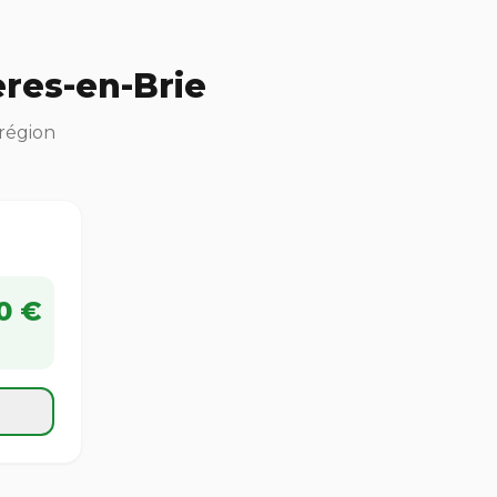
res-en-Brie
 région
0 €