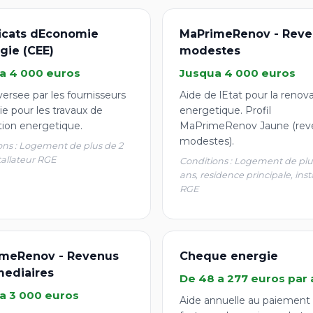
ficats dEconomie
MaPrimeRenov - Reve
gie (CEE)
modestes
a 4 000 euros
Jusqua 4 000 euros
ersee par les fournisseurs
Aide de lEtat pour la renov
e pour les travaux de
energetique. Profil
tion energetique.
MaPrimeRenov Jaune (rev
modestes).
ons : Logement de plus de 2
tallateur RGE
Conditions : Logement de plu
ans, residence principale, inst
RGE
meRenov - Revenus
Cheque energie
mediaires
De 48 a 277 euros par 
a 3 000 euros
Aide annuelle au paiement