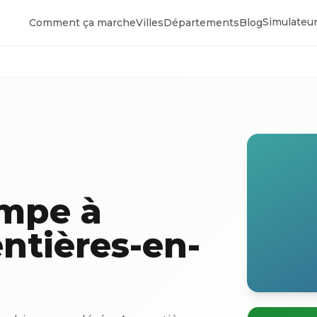
Simulateur
Comment ça marche
Villes
Départements
Blog
ompe à
ntières-en-