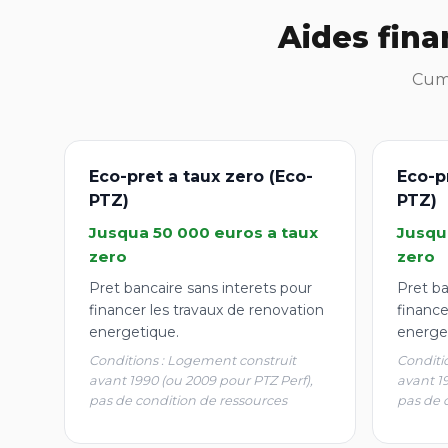
Aides fina
Cumu
Eco-pret a taux zero (Eco-
Eco-p
PTZ)
PTZ)
Jusqua 50 000 euros a taux
Jusqu
zero
zero
Pret bancaire sans interets pour
Pret ba
financer les travaux de renovation
finance
energetique.
energe
Conditions : Logement construit
Conditi
avant 1990 (ou 2009 pour PTZ Perf),
avant 1
pas de condition de ressources
pas de 