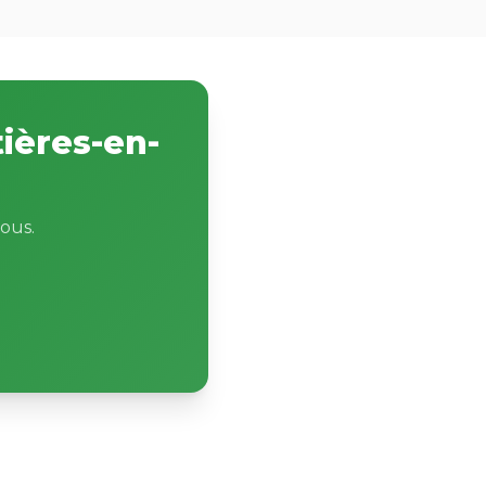
ières-en-
ous.