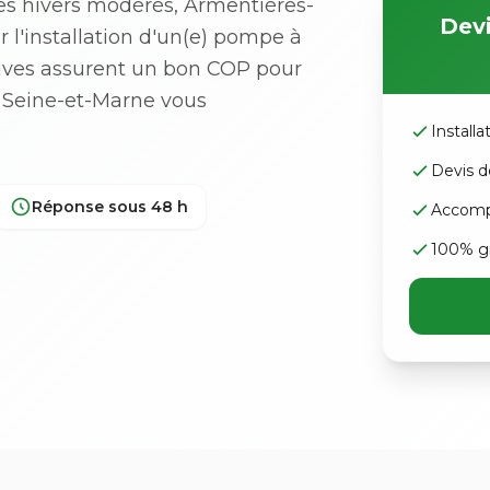
s hivers modérés, Armentières-
Devi
r l'installation d'un(e) pompe à
ives assurent un bon COP pour
en Seine-et-Marne vous
Install
Devis d
Réponse sous 48 h
Accomp
100% gr