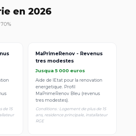
rie en 2026
à 70%
nus
MaPrimeRenov - Revenus
tres modestes
Jusqua 5 000 euros
ation
Aide de lEtat pour la renovation
energetique. Profil
nus
MaPrimeRenov Bleu (revenus
tres modestes).
s de 15
Conditions : Logement de plus de 15
allateur
ans, residence principale, installateur
RGE