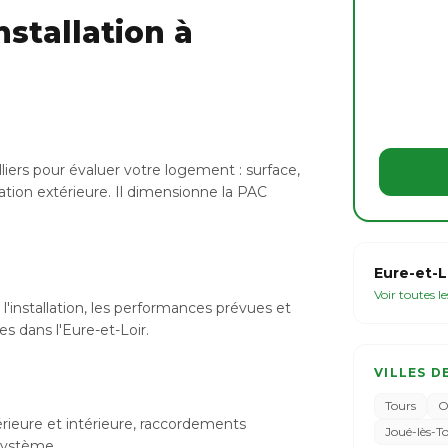
stallation à
liers pour évaluer votre logement : surface,
ation extérieure. Il dimensionne la PAC
Eure-et-L
Voir toutes l
l'installation, les performances prévues et
es dans l'Eure-et-Loir.
VILLES D
Tours
O
xtérieure et intérieure, raccordements
Joué-lès-T
 système.