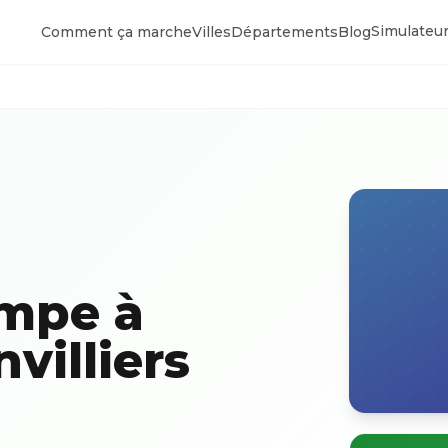
Simulateur
Comment ça marche
Villes
Départements
Blog
ompe à
villiers