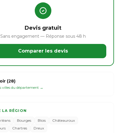
Devis gratuit
Sans engagement — Réponse sous 48 h
Comparer les devis
oir (28)
es villes du département →
E LA RÉGION
rléans
Bourges
Blois
Châteauroux
ours
Chartres
Dreux