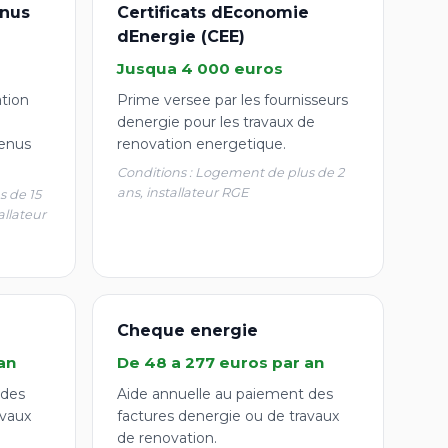
nus
Certificats dEconomie
dEnergie (CEE)
Jusqua 4 000 euros
ation
Prime versee par les fournisseurs
denergie pour les travaux de
enus
renovation energetique.
Conditions : Logement de plus de 2
ans, installateur RGE
s de 15
allateur
Cheque energie
an
De 48 a 277 euros par an
 des
Aide annuelle au paiement des
avaux
factures denergie ou de travaux
de renovation.