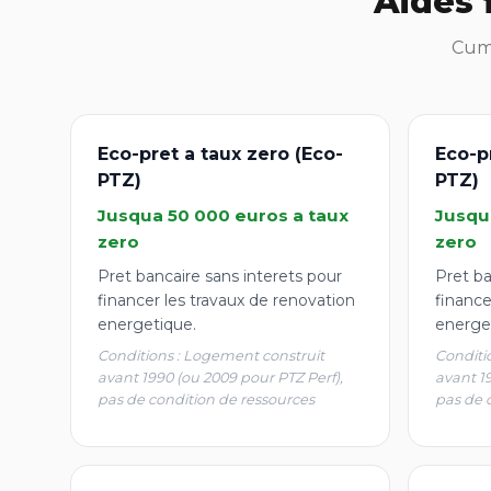
Aides 
Cumu
Eco-pret a taux zero (Eco-
Eco-p
PTZ)
PTZ)
Jusqua 50 000 euros a taux
Jusqu
zero
zero
Pret bancaire sans interets pour
Pret ba
financer les travaux de renovation
finance
energetique.
energe
Conditions : Logement construit
Conditi
avant 1990 (ou 2009 pour PTZ Perf),
avant 1
pas de condition de ressources
pas de 