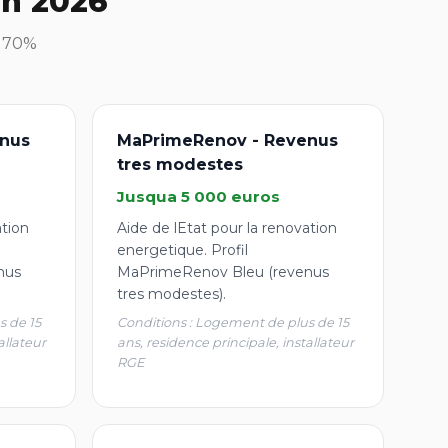
en 2026
à 70%
nus
MaPrimeRenov - Revenus
tres modestes
Jusqua 5 000 euros
ation
Aide de lEtat pour la renovation
energetique. Profil
nus
MaPrimeRenov Bleu (revenus
tres modestes).
s de 15
Conditions : Logement de plus de 15
allateur
ans, residence principale, installateur
RGE