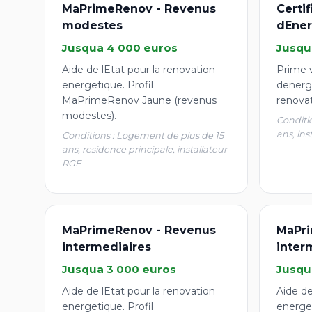
MaPrimeRenov - Revenus
Certi
modestes
dEner
Jusqua 4 000 euros
Jusqu
Aide de lEtat pour la renovation
Prime v
energetique. Profil
denergi
MaPrimeRenov Jaune (revenus
renova
modestes).
Conditi
ans, ins
Conditions : Logement de plus de 15
ans, residence principale, installateur
RGE
MaPrimeRenov - Revenus
MaPri
intermediaires
inter
Jusqua 3 000 euros
Jusqu
Aide de lEtat pour la renovation
Aide de
energetique. Profil
energet