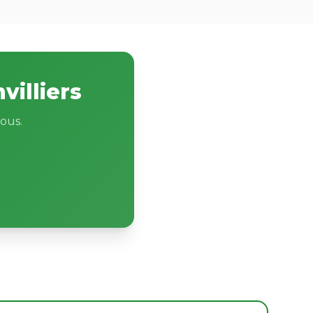
villiers
ous.