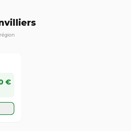
villiers
 région
0 €