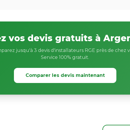
 vos devis gratuits à Argen
parez jusqu'à 3 devis d'installateurs RGE près de chez v
Service 100% gratuit.
Comparer les devis maintenant