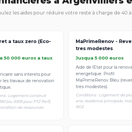
financières à Argenvilliers 
lez les aides pour réduire votre reste à charge de 40 
ret a taux zero (Eco-
MaPrimeRenov - Reve
tres modestes
a 50 000 euros a taux
Jusqua 5 000 euros
Aide de lEtat pour la renov
energetique. Profil
ncaire sans interets pour
MaPrimeRenov Bleu (reve
r les travaux de renovation
tres modestes).
tique.
Conditions : Logement de plu
ons : Logement construit
ans, residence principale, inst
990 (ou 2009 pour PTZ Perf),
RGE
condition de ressources