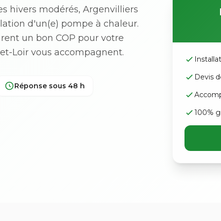
 hivers modérés, Argenvilliers
allation d'un(e) pompe à chaleur.
urent un bon COP pour votre
e-et-Loir vous accompagnent.
Installa
Devis d
Réponse sous 48 h
Accomp
100% gr