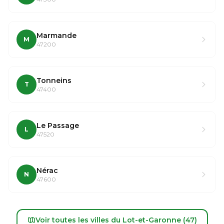
Marmande
M
47200
Tonneins
T
47400
Le Passage
L
47520
Nérac
N
47600
Voir toutes les villes du Lot-et-Garonne (47)