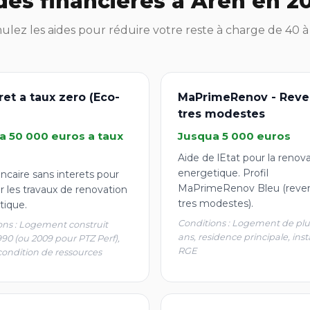
des financières à Aren en 2
lez les aides pour réduire votre reste à charge de 40 
ret a taux zero (Eco-
MaPrimeRenov - Reve
tres modestes
a 50 000 euros a taux
Jusqua 5 000 euros
Aide de lEtat pour la renov
energetique. Profil
ncaire sans interets pour
MaPrimeRenov Bleu (reve
r les travaux de renovation
tres modestes).
tique.
Conditions : Logement de plu
ons : Logement construit
ans, residence principale, inst
990 (ou 2009 pour PTZ Perf),
RGE
condition de ressources