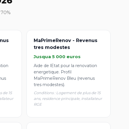
026
à 70%
nus
MaPrimeRenov - Revenus
tres modestes
Jusqua 5 000 euros
ation
Aide de lEtat pour la renovation
energetique. Profil
nus
MaPrimeRenov Bleu (revenus
tres modestes).
s de 15
Conditions : Logement de plus de 15
allateur
ans, residence principale, installateur
RGE