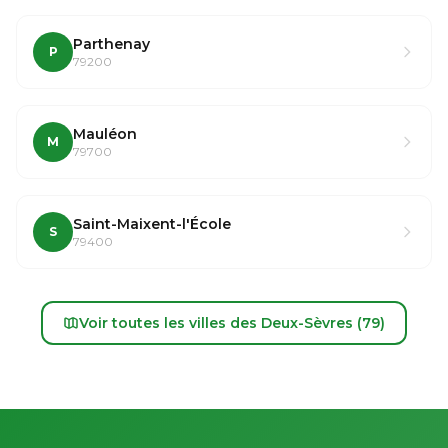
Parthenay
P
79200
Mauléon
M
79700
Saint-Maixent-l'École
S
79400
Voir toutes les villes des Deux-Sèvres (79)