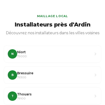
MAILLAGE LOCAL
Installateurs près d'Ardin
Découvrez nos installateurs dans les villes voisines
Niort
N
79000
Bressuire
B
79300
Thouars
T
79100