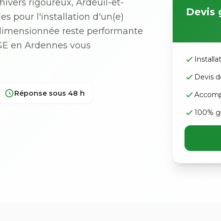
ivers rigoureux, Ardeuil-et-
Devis 
s pour l'installation d'un(e)
dimensionnée reste performante
RGE en Ardennes vous
Install
Devis d
Réponse sous 48 h
Accomp
100% gr