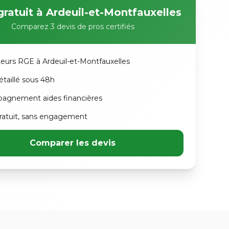
gratuit à Ardeuil-et-Montfauxelles
Comparez 3 devis de pros certifiés
ateurs RGE à Ardeuil-et-Montfauxelles
étaillé sous 48h
agnement aides financières
atuit, sans engagement
Comparer les devis