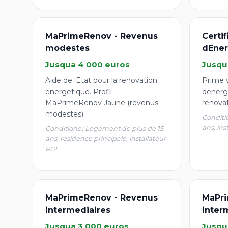
MaPrimeRenov - Revenus
Certi
modestes
dEner
Jusqua 4 000 euros
Jusqu
Aide de lEtat pour la renovation
Prime v
energetique. Profil
denergi
MaPrimeRenov Jaune (revenus
renova
modestes).
Conditi
ans, ins
Conditions : Logement de plus de 15
ans, residence principale, installateur
RGE
MaPrimeRenov - Revenus
MaPri
intermediaires
inter
Jusqua 3 000 euros
Jusqu