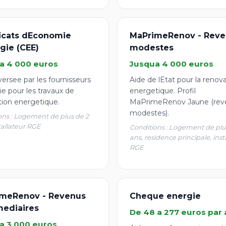
ficats dEconomie
MaPrimeRenov - Reve
gie (CEE)
modestes
a 4 000 euros
Jusqua 4 000 euros
ersee par les fournisseurs
Aide de lEtat pour la renov
e pour les travaux de
energetique. Profil
tion energetique.
MaPrimeRenov Jaune (rev
modestes).
ons : Logement de plus de 2
tallateur RGE
Conditions : Logement de plu
ans, residence principale, inst
RGE
meRenov - Revenus
Cheque energie
mediaires
De 48 a 277 euros par 
a 3 000 euros