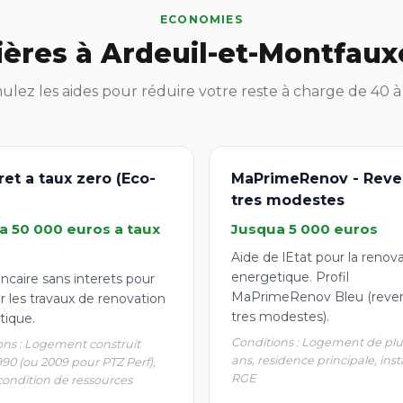
ECONOMIES
ières à Ardeuil-et-Montfaux
lez les aides pour réduire votre reste à charge de 40 
ret a taux zero (Eco-
MaPrimeRenov - Reve
tres modestes
a 50 000 euros a taux
Jusqua 5 000 euros
Aide de lEtat pour la renov
energetique. Profil
ncaire sans interets pour
MaPrimeRenov Bleu (reve
r les travaux de renovation
tres modestes).
tique.
Conditions : Logement de plu
ons : Logement construit
ans, residence principale, inst
990 (ou 2009 pour PTZ Perf),
RGE
condition de ressources