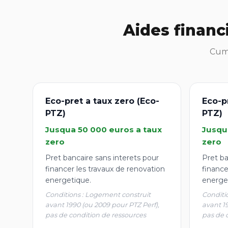
Aides financ
Cumu
Eco-pret a taux zero (Eco-
Eco-p
PTZ)
PTZ)
Jusqua 50 000 euros a taux
Jusqu
zero
zero
Pret bancaire sans interets pour
Pret ba
financer les travaux de renovation
finance
energetique.
energe
Conditions : Logement construit
Conditi
avant 1990 (ou 2009 pour PTZ Perf),
avant 1
pas de condition de ressources
pas de 