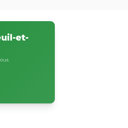
uil-et-
ous.