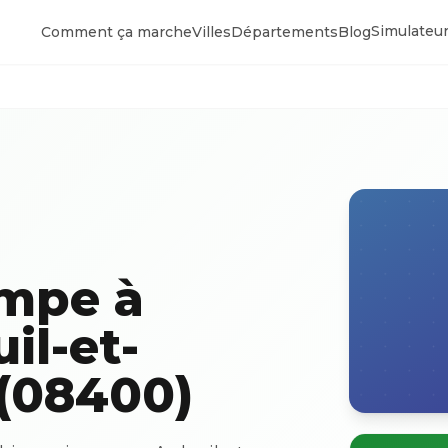
Simulateur
Comment ça marche
Villes
Départements
Blog
ompe à
il-et-
 (08400)