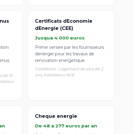
nus
Certificats dEconomie
dEnergie (CEE)
Jusqua 4 000 euros
ation
Prime versee par les fournisseurs
denergie pour les travaux de
enus
renovation energetique.
Conditions : Logement de plus de 2
ans, installateur RGE
s de 15
allateur
Cheque energie
an
De 48 a 277 euros par an