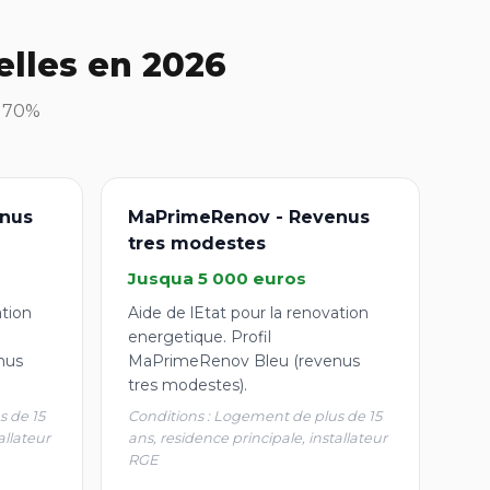
elles en 2026
à 70%
nus
MaPrimeRenov - Revenus
tres modestes
Jusqua 5 000 euros
ation
Aide de lEtat pour la renovation
energetique. Profil
nus
MaPrimeRenov Bleu (revenus
tres modestes).
s de 15
Conditions : Logement de plus de 15
allateur
ans, residence principale, installateur
RGE