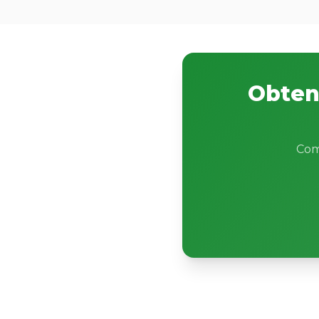
Obtene
Com