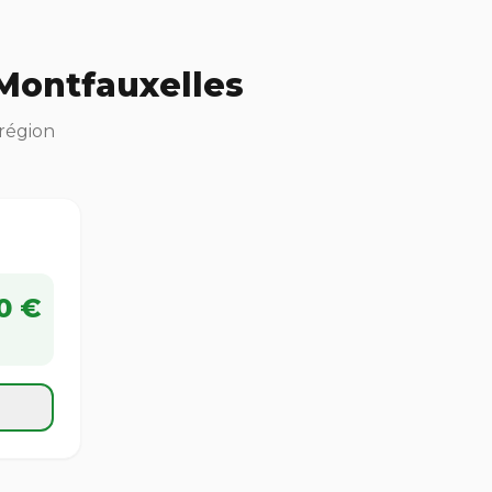
Montfauxelles
 région
0 €