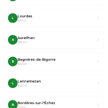
Lourdes
L
65100
Aureilhan
A
65800
Bagnères-de-Bigorre
B
65200
Lannemezan
L
65300
Bordères-sur-l'Échez
B
65320