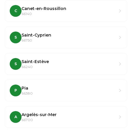
Canet-en-Roussillon
C
66140
Saint-Cyprien
S
66750
Saint-Estève
S
66240
Pia
P
66380
Argelès-sur-Mer
A
66700