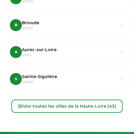
43200
Brioude
B
43100
Aurec-sur-Loire
A
43110
Sainte-Sigolène
S
43600
Voir toutes les villes de la Haute-Loire (43)