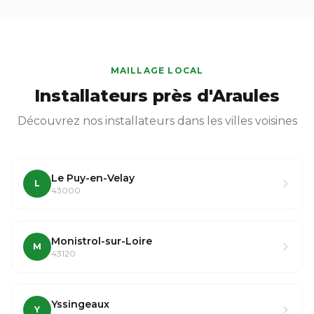
MAILLAGE LOCAL
Installateurs près d'Araules
Découvrez nos installateurs dans les villes voisines
Le Puy-en-Velay
L
43000
Monistrol-sur-Loire
M
43120
Yssingeaux
Y