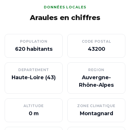
DONNÉES LOCALES
Araules en chiffres
POPULATION
CODE POSTAL
620 habitants
43200
DEPARTEMENT
REGION
Haute-Loire (43)
Auvergne-
Rhône-Alpes
ALTITUDE
ZONE CLIMATIQUE
0 m
Montagnard