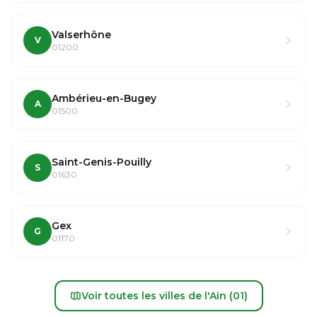
Valserhône
V
01200
Ambérieu-en-Bugey
A
01500
Saint-Genis-Pouilly
S
01630
Gex
G
01170
Voir toutes les villes de l'Ain (01)