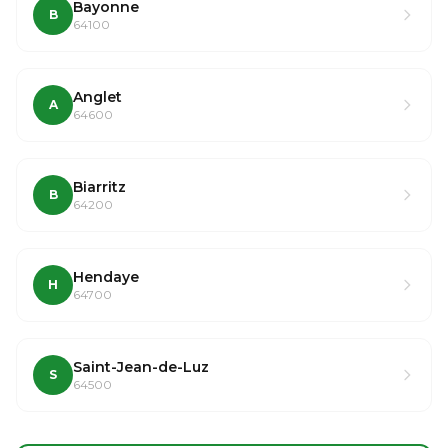
Bayonne
B
64100
Anglet
A
64600
Biarritz
B
64200
Hendaye
H
64700
Saint-Jean-de-Luz
S
64500