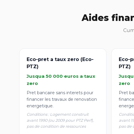
Aides fina
Cumu
Eco-pret a taux zero (Eco-
Eco-p
PTZ)
PTZ)
Jusqua 50 000 euros a taux
Jusqu
zero
zero
Pret bancaire sans interets pour
Pret ba
financer les travaux de renovation
finance
energetique.
energe
Conditions : Logement construit
Conditi
avant 1990 (ou 2009 pour PTZ Perf),
avant 1
pas de condition de ressources
pas de 