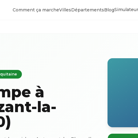
Simulateur
Comment ça marche
Villes
Départements
Blog
Aquitaine
ompe à
zant-la-
0)