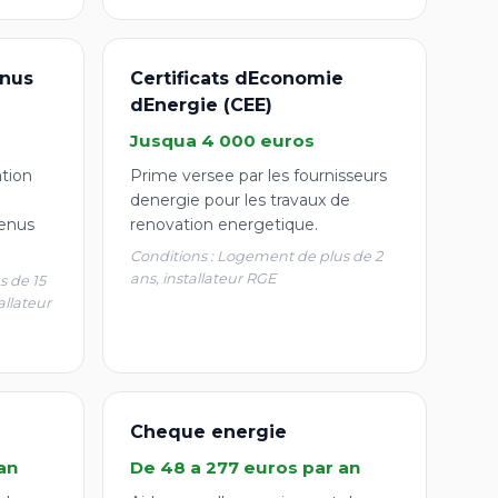
nus
Certificats dEconomie
dEnergie (CEE)
Jusqua 4 000 euros
ation
Prime versee par les fournisseurs
denergie pour les travaux de
enus
renovation energetique.
Conditions : Logement de plus de 2
ans, installateur RGE
s de 15
allateur
Cheque energie
an
De 48 a 277 euros par an