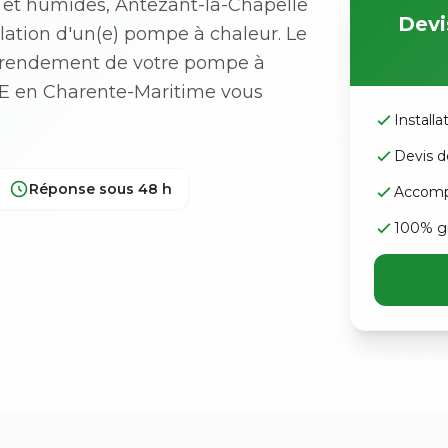
 et humides, Antezant-la-Chapelle
Devi
allation d'un(e) pompe à chaleur. Le
nt rendement de votre pompe à
RGE en Charente-Maritime vous
Install
Devis d
Réponse sous 48 h
Accomp
100% gr