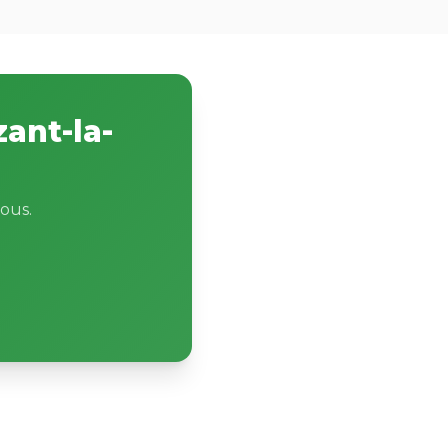
ant-la-
ous.