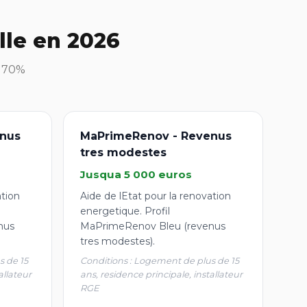
lle en 2026
à 70%
nus
MaPrimeRenov - Revenus
tres modestes
Jusqua 5 000 euros
ation
Aide de lEtat pour la renovation
energetique. Profil
nus
MaPrimeRenov Bleu (revenus
tres modestes).
s de 15
Conditions : Logement de plus de 15
allateur
ans, residence principale, installateur
RGE