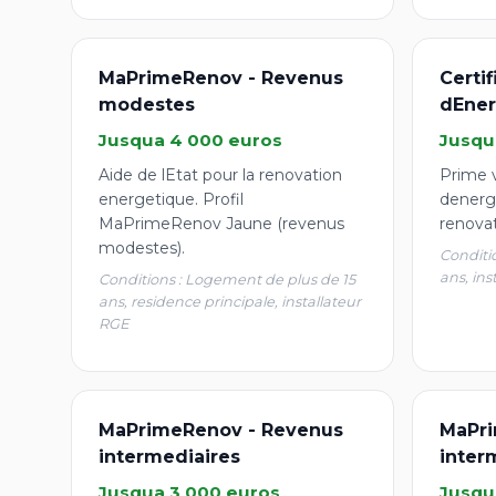
MaPrimeRenov - Revenus
Certi
modestes
dEner
Jusqua 4 000 euros
Jusqu
Aide de lEtat pour la renovation
Prime v
energetique. Profil
denergi
MaPrimeRenov Jaune (revenus
renova
modestes).
Conditi
ans, ins
Conditions : Logement de plus de 15
ans, residence principale, installateur
RGE
MaPrimeRenov - Revenus
MaPri
intermediaires
inter
Jusqua 3 000 euros
Jusqu