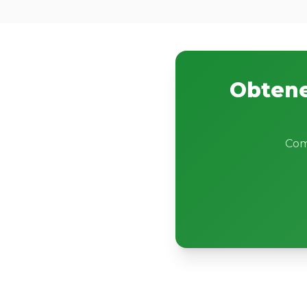
Obtene
Com