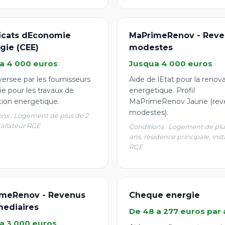
ficats dEconomie
MaPrimeRenov - Reve
gie (CEE)
modestes
a 4 000 euros
Jusqua 4 000 euros
ersee par les fournisseurs
Aide de lEtat pour la renov
e pour les travaux de
energetique. Profil
tion energetique.
MaPrimeRenov Jaune (rev
modestes).
ons : Logement de plus de 2
tallateur RGE
Conditions : Logement de plu
ans, residence principale, inst
RGE
meRenov - Revenus
Cheque energie
mediaires
De 48 a 277 euros par 
a 3 000 euros