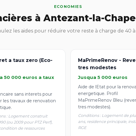
ECONOMIES
ncières à Antezant-la-Chape
lez les aides pour réduire votre reste à charge de 40 
ret a taux zero (Eco-
MaPrimeRenov - Reve
tres modestes
a 50 000 euros a taux
Jusqua 5 000 euros
Aide de lEtat pour la renov
energetique. Profil
ncaire sans interets pour
MaPrimeRenov Bleu (reve
r les travaux de renovation
tres modestes).
tique.
Conditions : Logement de plu
ons : Logement construit
ans, residence principale, inst
990 (ou 2009 pour PTZ Perf),
RGE
condition de ressources