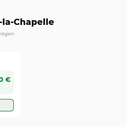
-la-Chapelle
 région
0 €