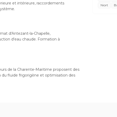
xtérieure et intérieure, raccordements
Niort
B
 système.
imat d'Antezant-la-Chapelle,
uction d'eau chaude. Formation à
lateurs de la Charente-Maritime proposent des
n du fluide frigorigène et optimisation des