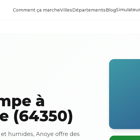
Simulateur
Comment ça marche
Villes
Départements
Blog
ompe à
e (64350)
 et humides, Anoye offre des