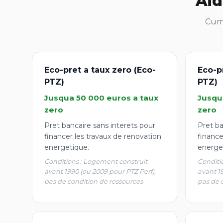
Aid
Cumu
Eco-pret a taux zero (Eco-
Eco-p
PTZ)
PTZ)
Jusqua 50 000 euros a taux
Jusqu
zero
zero
Pret bancaire sans interets pour
Pret ba
financer les travaux de renovation
finance
energetique.
energe
Conditions : Logement construit
Conditi
avant 1990 (ou 2009 pour PTZ Perf),
avant 1
pas de condition de ressources
pas de 