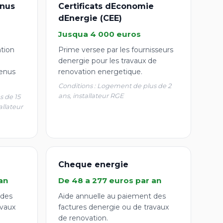
nus
Certificats dEconomie
dEnergie (CEE)
Jusqua 4 000 euros
ation
Prime versee par les fournisseurs
denergie pour les travaux de
enus
renovation energetique.
Conditions : Logement de plus de 2
ans, installateur RGE
s de 15
allateur
Cheque energie
an
De 48 a 277 euros par an
 des
Aide annuelle au paiement des
avaux
factures denergie ou de travaux
de renovation.