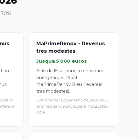
2026
à 70%
nus
MaPrimeRenov - Revenus
tres modestes
Jusqua 5 000 euros
ation
Aide de lEtat pour la renovation
energetique. Profil
nus
MaPrimeRenov Bleu (revenus
tres modestes).
s de 15
Conditions : Logement de plus de 15
allateur
ans, residence principale, installateur
RGE