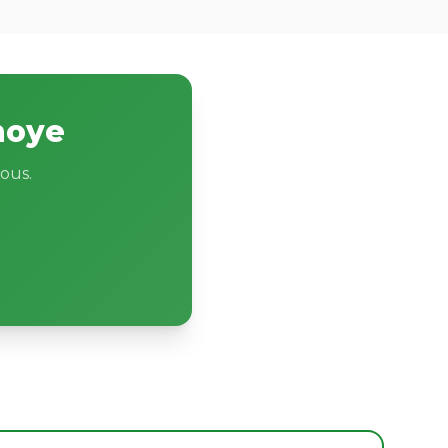
noye
ous.