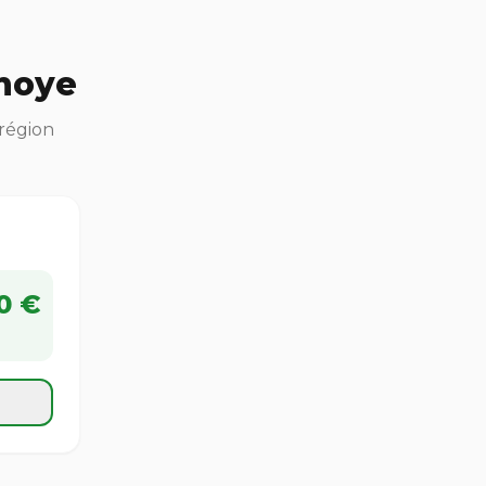
noye
 région
0 €