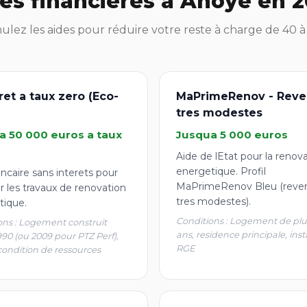
es financières à Anoye en 
lez les aides pour réduire votre reste à charge de 40 
ret a taux zero (Eco-
MaPrimeRenov - Reve
tres modestes
a 50 000 euros a taux
Jusqua 5 000 euros
Aide de lEtat pour la renov
energetique. Profil
ncaire sans interets pour
MaPrimeRenov Bleu (reve
r les travaux de renovation
tres modestes).
tique.
Conditions : Logement de plu
ons : Logement construit
ans, residence principale, inst
990 (ou 2009 pour PTZ Perf),
RGE
condition de ressources