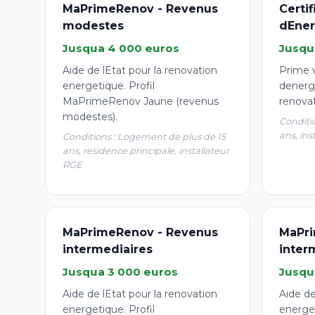
MaPrimeRenov - Revenus
Certi
modestes
dEner
Jusqua 4 000 euros
Jusqu
Aide de lEtat pour la renovation
Prime v
energetique. Profil
denergi
MaPrimeRenov Jaune (revenus
renova
modestes).
Conditi
ans, ins
Conditions : Logement de plus de 15
ans, residence principale, installateur
RGE
MaPrimeRenov - Revenus
MaPri
intermediaires
inter
Jusqua 3 000 euros
Jusqu
Aide de lEtat pour la renovation
Aide de
energetique. Profil
energet