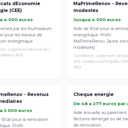
ficats dEconomie
MaPrimeRenov - Reve
gie (CEE)
modestes
a 4 000 euros
Jusqua 4 000 euros
ersee par les fournisseurs
Aide de lEtat pour la renov
e pour les travaux de
energetique. Profil
tion energetique.
MaPrimeRenov Jaune (rev
modestes).
ons : Logement de plus de 2
tallateur RGE
Conditions : Logement de plu
ans, residence principale, inst
RGE
meRenov - Revenus
Cheque energie
mediaires
De 48 a 277 euros par 
a 3 000 euros
Aide annuelle au paiement
factures denergie ou de tr
 lEtat pour la renovation
de renovation.
ique. Profil