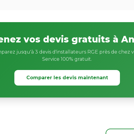
nez vos devis gratuits à A
parez jusqu'à 3 devis d'installateurs RGE près de chez v
Service 100% gratuit.
Comparer les devis maintenant