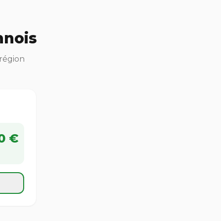
nnois
 région
0 €