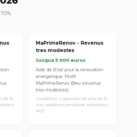
2026
à 70%
nus
MaPrimeRenov - Revenus
tres modestes
Jusqua 5 000 euros
ation
Aide de lEtat pour la renovation
energetique. Profil
nus
MaPrimeRenov Bleu (revenus
tres modestes).
s de 15
Conditions : Logement de plus de 15
allateur
ans, residence principale, installateur
RGE