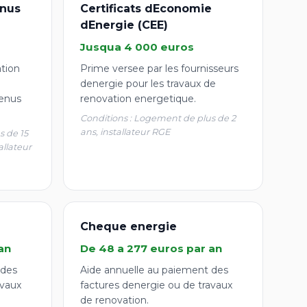
nus
Certificats dEconomie
dEnergie (CEE)
Jusqua 4 000 euros
ation
Prime versee par les fournisseurs
denergie pour les travaux de
enus
renovation energetique.
Conditions : Logement de plus de 2
ans, installateur RGE
s de 15
allateur
Cheque energie
an
De 48 a 277 euros par an
 des
Aide annuelle au paiement des
avaux
factures denergie ou de travaux
de renovation.