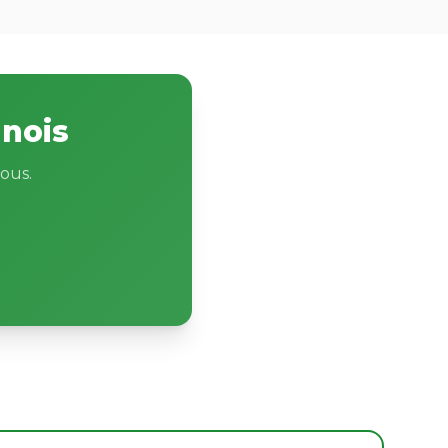
nnois
ous.