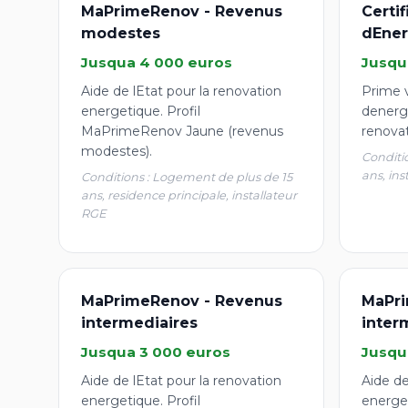
MaPrimeRenov - Revenus
Certi
modestes
dEner
Jusqua 4 000 euros
Jusqu
Aide de lEtat pour la renovation
Prime v
energetique. Profil
denergi
MaPrimeRenov Jaune (revenus
renova
modestes).
Conditi
ans, ins
Conditions : Logement de plus de 15
ans, residence principale, installateur
RGE
MaPrimeRenov - Revenus
MaPri
intermediaires
inter
Jusqua 3 000 euros
Jusqu
Aide de lEtat pour la renovation
Aide de
energetique. Profil
energet