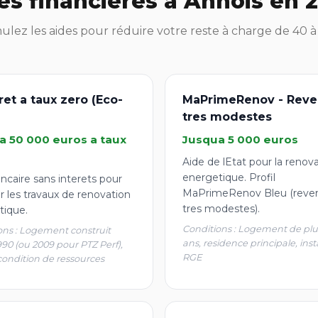
es financières à Annois en 
lez les aides pour réduire votre reste à charge de 40 
ret a taux zero (Eco-
MaPrimeRenov - Reve
tres modestes
a 50 000 euros a taux
Jusqua 5 000 euros
Aide de lEtat pour la renov
energetique. Profil
ncaire sans interets pour
MaPrimeRenov Bleu (reve
r les travaux de renovation
tres modestes).
tique.
Conditions : Logement de plu
ons : Logement construit
ans, residence principale, inst
990 (ou 2009 pour PTZ Perf),
RGE
condition de ressources