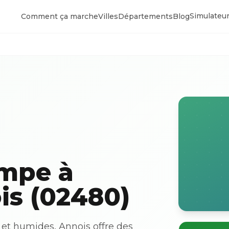
Simulateur
Comment ça marche
Villes
Départements
Blog
ompe à
is (02480)
et humides, Annois offre des