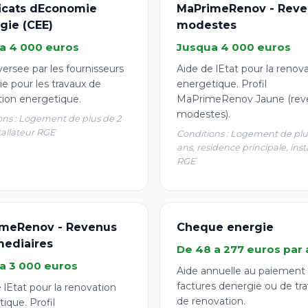
ficats dEconomie
MaPrimeRenov - Reve
gie (CEE)
modestes
a 4 000 euros
Jusqua 4 000 euros
ersee par les fournisseurs
Aide de lEtat pour la renov
e pour les travaux de
energetique. Profil
tion energetique.
MaPrimeRenov Jaune (rev
modestes).
ons : Logement de plus de 2
tallateur RGE
Conditions : Logement de plu
ans, residence principale, inst
RGE
meRenov - Revenus
Cheque energie
mediaires
De 48 a 277 euros par 
a 3 000 euros
Aide annuelle au paiement
factures denergie ou de tr
 lEtat pour la renovation
de renovation.
ique. Profil