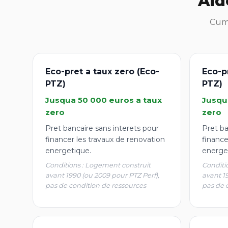
Aid
Cumu
Eco-pret a taux zero (Eco-
Eco-p
PTZ)
PTZ)
Jusqua 50 000 euros a taux
Jusqu
zero
zero
Pret bancaire sans interets pour
Pret ba
financer les travaux de renovation
finance
energetique.
energe
Conditions : Logement construit
Conditi
avant 1990 (ou 2009 pour PTZ Perf),
avant 1
pas de condition de ressources
pas de 