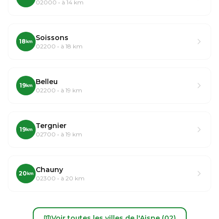
02000 • à 14 km
Soissons
18
km
02200 • à 18 km
Belleu
19
km
02200 • à 19 km
Tergnier
19
km
02700 • à 19 km
Chauny
20
km
02300 • à 20 km
Voir toutes les villes de l'Aisne (02)