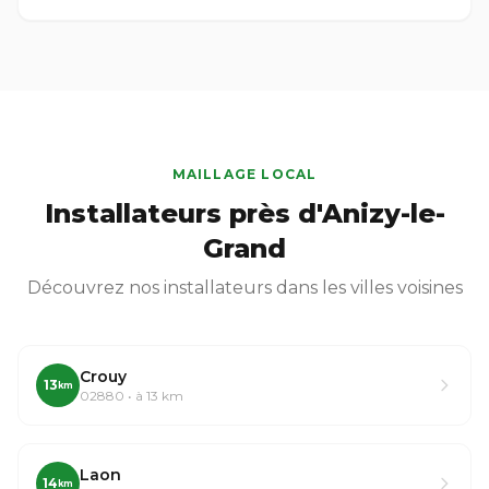
MAILLAGE LOCAL
Installateurs près d'Anizy-le-
Grand
Découvrez nos installateurs dans les villes voisines
Crouy
13
km
02880 • à 13 km
Laon
14
km