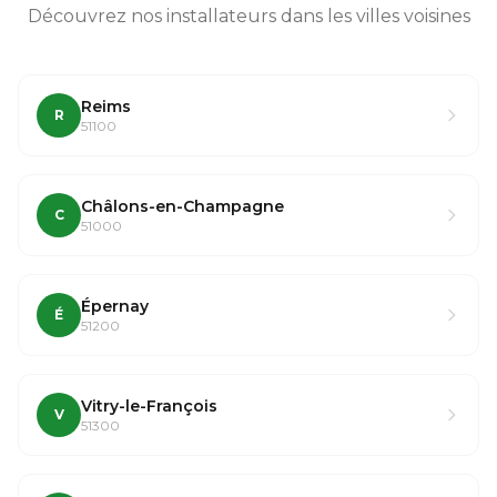
Découvrez nos installateurs dans les villes voisines
Reims
R
51100
Châlons-en-Champagne
C
51000
Épernay
É
51200
Vitry-le-François
V
51300