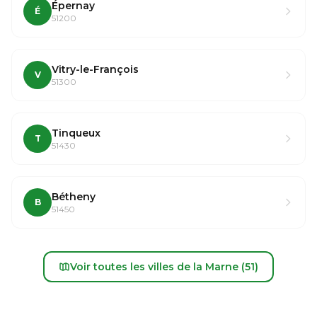
Épernay
É
51200
Vitry-le-François
V
51300
Tinqueux
T
51430
Bétheny
B
51450
Voir toutes les villes de la Marne (51)