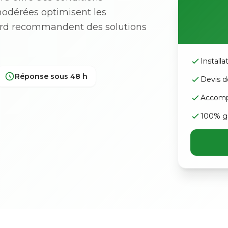
modérées optimisent les
ard recommandent des solutions
Install
Réponse sous 48 h
Devis d
Accomp
100% gr