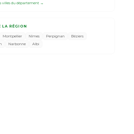
es villes du département →
E LA RÉGION
Montpellier
Nîmes
Perpignan
Béziers
n
Narbonne
Albi