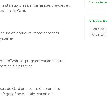
Voir toutes l
l'installation, les performances prévues et
les dans le Gard.
VILLES D
Toulouse
xtérieure et intérieure, raccordements
Montauba
 système.
limat d'Anduze, programmation horaire,
tion à l'utilisation.
ateurs du Gard proposent des contrats
de frigorigène et optimisation des