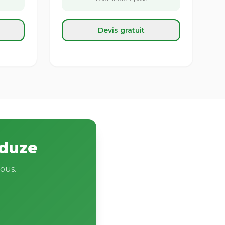
Devis gratuit
nduze
ous.