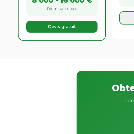
8 000 - 16 000 €
Fourniture + pose
Devis gratuit
Obte
Com