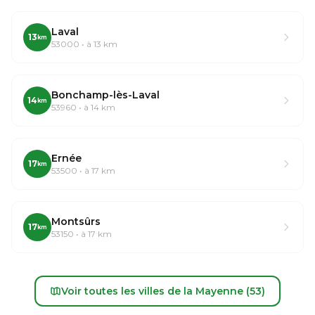
Laval
13
km
53000 • à 13 km
Bonchamp-lès-Laval
14
km
53960 • à 14 km
Ernée
17
km
53500 • à 17 km
Montsûrs
17
km
53150 • à 17 km
Voir toutes les villes de la Mayenne (53)