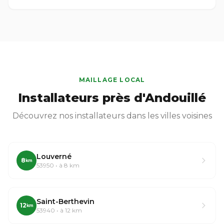
MAILLAGE LOCAL
Installateurs près d'Andouillé
Découvrez nos installateurs dans les villes voisines
Louverné
8
km
53950 • à 8 km
Saint-Berthevin
12
km
53940 • à 12 km